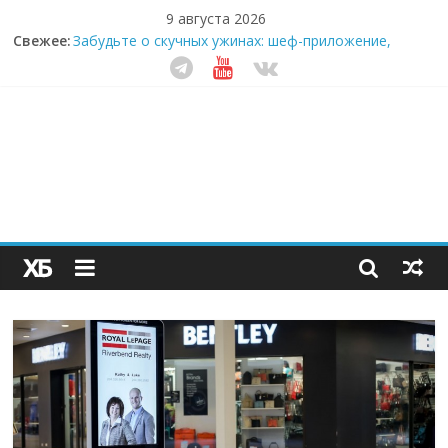
9 августа 2026
Секрет супергидратации: почему кокосовая вода с
Свежее:
пребиотиками становится главным трендом
здорового питания
Забудьте о скучных ужинах: шеф-приложение,
которое видит вашу еду насквозь
Небо зовёт: как бизнес на полётах дронов и
обучении детей становится главным трендом
десятилетия
Кофейная революция в морозилке: замороженные
сливки меняют утренний ритуал
Как простая наклейка заставляет миллионы людей
не забывать о самом важном креме этим летом