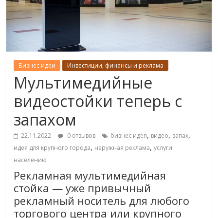
Бизнес идеи
Инвестиции, финансы и реклама
Мультимедийные
видеостойки теперь с
запахом
,
,
,
22.11.2022
0 отзывов
бизнес идея
видео
запах
,
,
идея для крупного города
наружная реклама
услуги
населению
Рекламная мультимедийная
стойка — уже привычный
рекламный носитель для любого
торгового центра или крупного