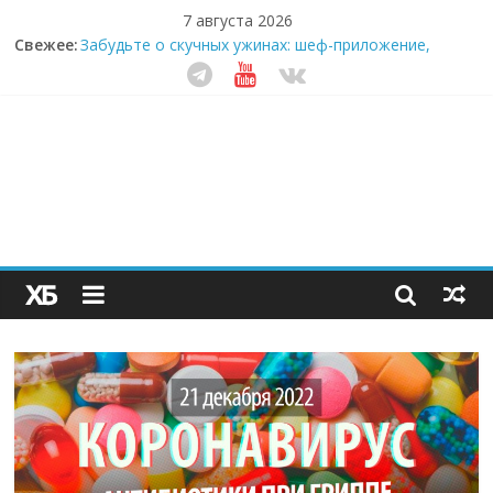
7 августа 2026
Свежее:
Забудьте о скучных ужинах: шеф-приложение,
которое видит вашу еду насквозь
Небо зовёт: как бизнес на полётах дронов и
обучении детей становится главным трендом
десятилетия
Кофейная революция в морозилке: замороженные
сливки меняют утренний ритуал
Как простая наклейка заставляет миллионы людей
не забывать о самом важном креме этим летом
Секрет супергидратации: почему кокосовая вода с
пребиотиками становится главным трендом
здорового питания