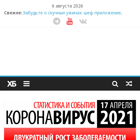
6 августа 2026
Свежее:
Забудьте о скучных ужинах: шеф-приложение,
которое видит вашу еду насквозь
Небо зовёт: как бизнес на полётах дронов и
обучении детей становится главным трендом
десятилетия
Кофейная революция в морозилке: замороженные
сливки меняют утренний ритуал
Как простая наклейка заставляет миллионы людей
не забывать о самом важном креме этим летом
Секрет супергидратации: почему кокосовая вода с
пребиотиками становится главным трендом
здорового питания