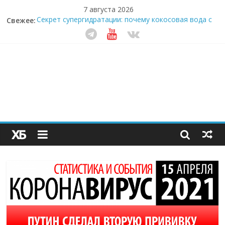
7 августа 2026
Свежее:
Секрет супергидратации: почему кокосовая вода с
пребиотиками становится главным трендом
здорового питания
Забудьте о скучных ужинах: шеф-приложение,
которое видит вашу еду насквозь
Небо зовёт: как бизнес на полётах дронов и
обучении детей становится главным трендом
десятилетия
Кофейная революция в морозилке: замороженные
сливки меняют утренний ритуал
Как простая наклейка заставляет миллионы людей
не забывать о самом важном креме этим летом