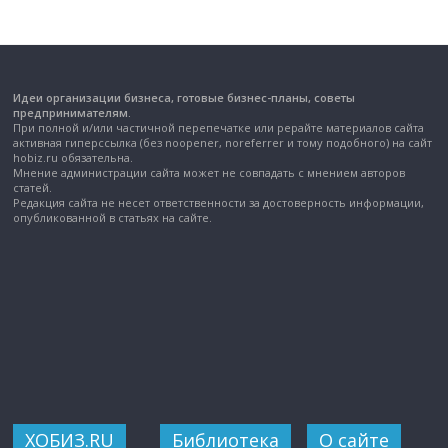
Идеи организации бизнеса, готовые бизнес-планы, советы
предпринимателям.
При полной и/или частичной перепечатке или рерайте материалов сайта
активная гиперссылка (без noopener, noreferrer и тому подобного) на сайт
hobiz.ru обязательна.
Мнение администрации сайта может не совпадать с мнением авторов
статей.
Редакция сайта не несет ответственности за достоверность информации,
опубликованной в статьях на сайте.
ХОБИЗ.RU
Библиотека
О сайте