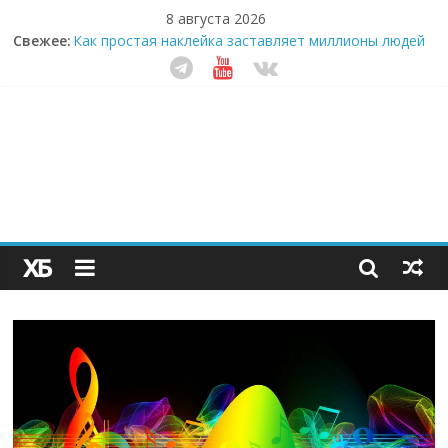
8 августа 2026
Кофейная революция в морозилке: замороженные
Свежее:
сливки меняют утренний ритуал
Как простая наклейка заставляет миллионы людей
не забывать о самом важном креме этим летом
Секрет супергидратации: почему кокосовая вода с
пребиотиками становится главным трендом
здорового питания
Забудьте о скучных ужинах: шеф-приложение,
которое видит вашу еду насквозь
Небо зовёт: как бизнес на полётах дронов и
обучении детей становится главным трендом
десятилетия