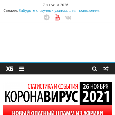
7 августа 2026
Свежее:
Забудьте о скучных ужинах: шеф-приложение,
которое видит вашу еду насквозь
Небо зовёт: как бизнес на полётах дронов и
обучении детей становится главным трендом
десятилетия
Кофейная революция в морозилке: замороженные
сливки меняют утренний ритуал
Как простая наклейка заставляет миллионы людей
не забывать о самом важном креме этим летом
Секрет супергидратации: почему кокосовая вода с
пребиотиками становится главным трендом
здорового питания