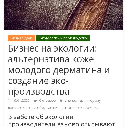
Бизнес идеи
Технологии и производство
Бизнес на экологии:
альтернатива коже
молодого дерматина и
создание эко-
производства
,
,
19.01.2022
0 отзывов
бизнес идея
ноу-хау
,
,
,
производство
свободная ниша
технология
фишки
В заботе об экологии
производители заново открывают