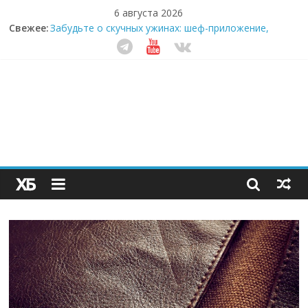
6 августа 2026
Секрет супергидратации: почему кокосовая вода с
Свежее:
пребиотиками становится главным трендом
здорового питания
Забудьте о скучных ужинах: шеф-приложение,
которое видит вашу еду насквозь
Небо зовёт: как бизнес на полётах дронов и
обучении детей становится главным трендом
десятилетия
Кофейная революция в морозилке: замороженные
сливки меняют утренний ритуал
Как простая наклейка заставляет миллионы людей
не забывать о самом важном креме этим летом