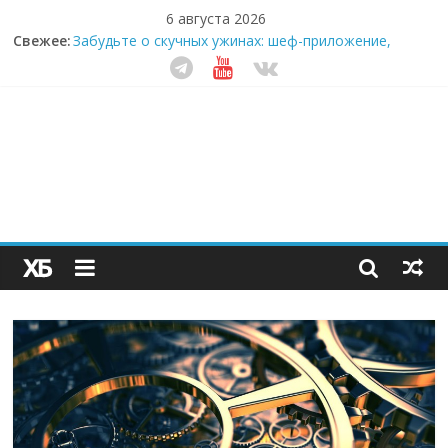
6 августа 2026
Свежее:
Забудьте о скучных ужинах: шеф-приложение,
которое видит вашу еду насквозь
Небо зовёт: как бизнес на полётах дронов и
обучении детей становится главным трендом
десятилетия
Кофейная революция в морозилке: замороженные
сливки меняют утренний ритуал
Как простая наклейка заставляет миллионы людей
не забывать о самом важном креме этим летом
Секрет супергидратации: почему кокосовая вода с
пребиотиками становится главным трендом
здорового питания