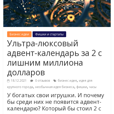
Бизнес идеи
Фишки и стартапы
Ультра-люксовый
адвент-календарь за 2 с
лишним миллиона
долларов
,
18.12.2021
0 отзывов
бизнес идея
идея для
,
,
,
крупного города
необычная идея бизнеса
фишки
часы
У богатых свои игрушки. И почему
бы среди них не появится адвент-
календарю? Который бы стоил 2 с