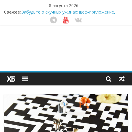
8 августа 2026
Свежее:
Забудьте о скучных ужинах: шеф-приложение,
которое видит вашу еду насквозь
Небо зовёт: как бизнес на полётах дронов и
обучении детей становится главным трендом
десятилетия
Кофейная революция в морозилке: замороженные
сливки меняют утренний ритуал
Как простая наклейка заставляет миллионы людей
не забывать о самом важном креме этим летом
Секрет супергидратации: почему кокосовая вода с
пребиотиками становится главным трендом
здорового питания