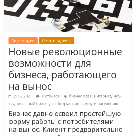
Бизнес идеи
Связь и гаджеты
Новые революционные
возможности для
бизнеса, работающего
на вынос
,
,
25.02.2021
0 отзывов
бизнес идея
интернет
ноу-
,
,
,
хау
реальный бизнес
свободная ниша
услуги населению
Бизнес давно освоил простейшую
форму работы с потребителями —
на вынос. Клиент предварительно