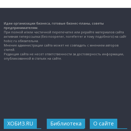
Идеи организации бизнеса, готовые бизнес-планы, советы
предпринимателям.
При полной и/или частичной перепечатке или рерайте материалов сайта
активная гиперссылка (без noopener, noreferrer и тому подобного) на сайт
hobiz.ru обязательна.
Мнение администрации сайта может не совпадать с мнением авторов
статей.
Редакция сайта не несет ответственности за достоверность информации,
опубликованной в статьях на сайте.
ХОБИЗ.RU
Библиотека
О сайте