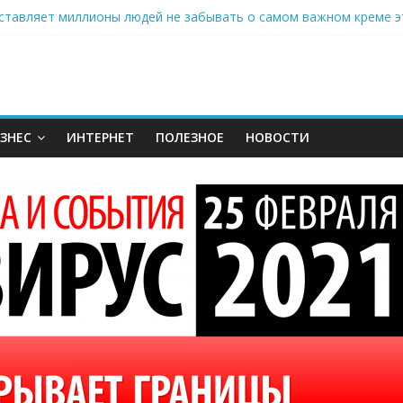
аставляет миллионы людей не забывать о самом важном креме 
: почему кокосовая вода с пребиотиками становится главным т
нах: шеф-приложение, которое видит вашу еду насквозь
 на полётах дронов и обучении детей становится главным тренд
орозилке: замороженные сливки меняют утренний ритуал
ЗНЕС
ИНТЕРНЕТ
ПОЛЕЗНОЕ
НОВОСТИ