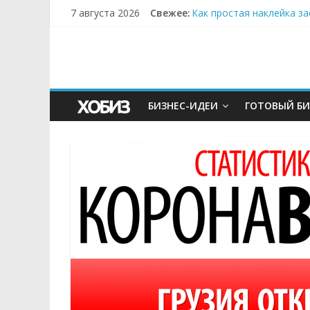
7 августа 2026
Свежее:
Как простая наклейка з
Секрет супергидратации
Забудьте о скучных ужи
Небо зовёт: как бизнес
Кофейная революция в м
БИЗНЕС-ИДЕИ
ГОТОВЫЙ БИ