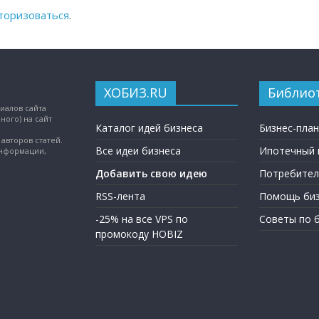
торизоваться
.
ХОБИЗ.RU
Библио
иалов сайта
ного) на сайт
Каталог идей бизнеса
Бизнес-пла
авторов статей.
Все идеи бизнеса
Ипотечный 
информации,
Добавить свою идею
Потребител
RSS-лента
Помощь биз
-25% на все VPS по
Советы по 
промокоду HOBIZ