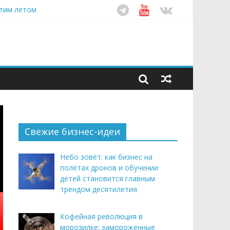
этим летом
рендом здорового питания
ом десятилетия
Свежие бизнес-идеи
Небо зовёт: как бизнес на
полётах дронов и обучении
детей становится главным
трендом десятилетия
Кофейная революция в
морозилке: замороженные