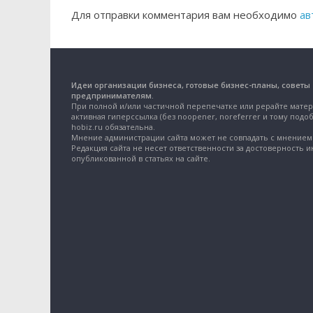
Для отправки комментария вам необходимо
ав
Идеи организации бизнеса, готовые бизнес-планы, советы
предпринимателям.
При полной и/или частичной перепечатке или рерайте матер
активная гиперссылка (без noopener, noreferrer и тому подоб
hobiz.ru обязательна.
Мнение администрации сайта может не совпадать с мнением 
Редакция сайта не несет ответственности за достоверность 
опубликованной в статьях на сайте.