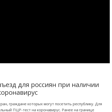
 въезд для россиян при наличии
коронавирус
тран, граждане которых могут посетить республику. Для
льный ПЦР-тест на коронавирус. Ранее на границе