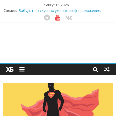
7 августа 2026
Секрет супергидратации: почему кокосовая вода с
Свежее:
пребиотиками становится главным трендом
здорового питания
Забудьте о скучных ужинах: шеф-приложение,
которое видит вашу еду насквозь
Небо зовёт: как бизнес на полётах дронов и
обучении детей становится главным трендом
десятилетия
Кофейная революция в морозилке: замороженные
сливки меняют утренний ритуал
Как простая наклейка заставляет миллионы людей
не забывать о самом важном креме этим летом