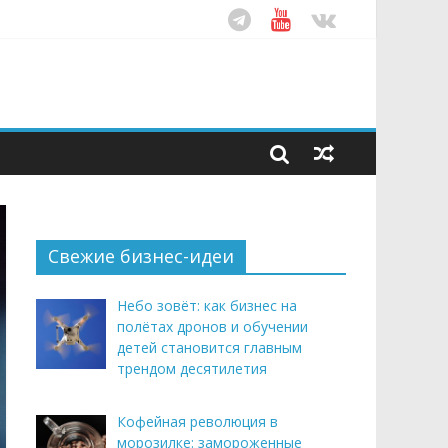
ом десятилетия
этим летом
рендом здорового питания
Свежие бизнес-идеи
Небо зовёт: как бизнес на
полётах дронов и обучении
детей становится главным
трендом десятилетия
Кофейная революция в
морозилке: замороженные