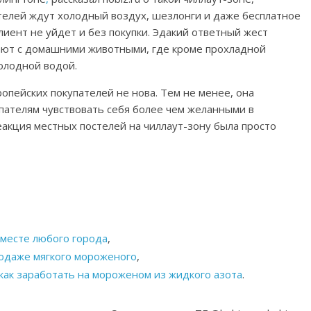
елей ждут холодный воздух, шезлонги и даже бесплатное
иент не уйдет и без покупки. Эдакий ответный жест
скают с домашними животными, где кроме прохладной
олодной водой.
ропейских покупателей не нова. Тем не менее, она
упателям чувствовать себя более чем желанными в
еакция местных постелей на чиллаут-зону была просто
месте любого города
,
родаже мягкого мороженого
,
как заработать на мороженом из жидкого азота
.