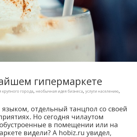
жайшем гипермаркете
,
,
,
я крупного города
необычная идея бизнеса
услуги населению
ым языком, отдельный танцпол со своей
риятиях. Но сегодня чилаутом
 обустроенные в помещении или на
ркете видели? А hobiz.ru увидел,