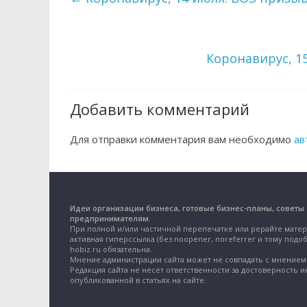
Коронавирус, 1
Добавить комментарий
Для отправки комментария вам необходимо
ав
Идеи организации бизнеса, готовые бизнес-планы, советы
предпринимателям.
При полной и/или частичной перепечатке или рерайте матер
активная гиперссылка (без noopener, noreferrer и тому подоб
hobiz.ru обязательна.
Мнение администрации сайта может не совпадать с мнением 
Редакция сайта не несет ответственности за достоверность 
опубликованной в статьях на сайте.