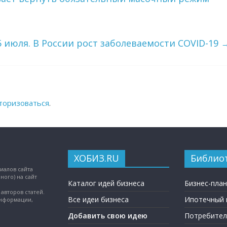
5 июля. В России рост заболеваемости COVID-19
торизоваться
.
ХОБИЗ.RU
Библио
иалов сайта
ного) на сайт
Каталог идей бизнеса
Бизнес-пла
авторов статей.
Все идеи бизнеса
Ипотечный 
информации,
Добавить свою идею
Потребител