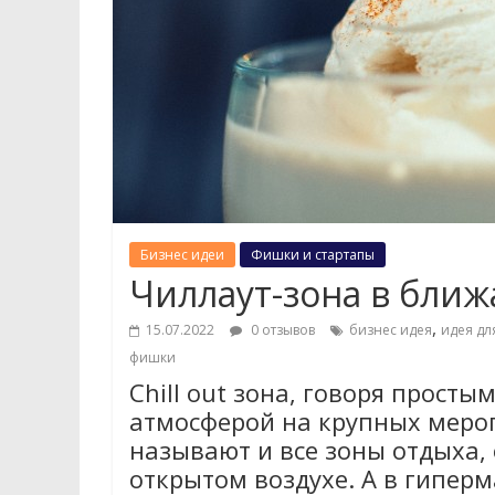
Бизнес идеи
Фишки и стартапы
Чиллаут-зона в бли
,
15.07.2022
0 отзывов
бизнес идея
идея дл
фишки
Chill out зона, говоря прост
атмосферой на крупных мероп
называют и все зоны отдыха,
открытом воздухе. А в гиперма