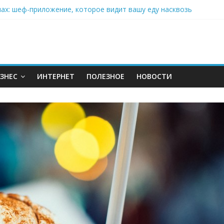
нах: шеф-приложение, которое видит вашу еду насквозь
 на полётах дронов и обучении детей становится главным тренд
орозилке: замороженные сливки меняют утренний ритуал
аставляет миллионы людей не забывать о самом важном креме 
: почему кокосовая вода с пребиотиками становится главным т
ЗНЕС
ИНТЕРНЕТ
ПОЛЕЗНОЕ
НОВОСТИ