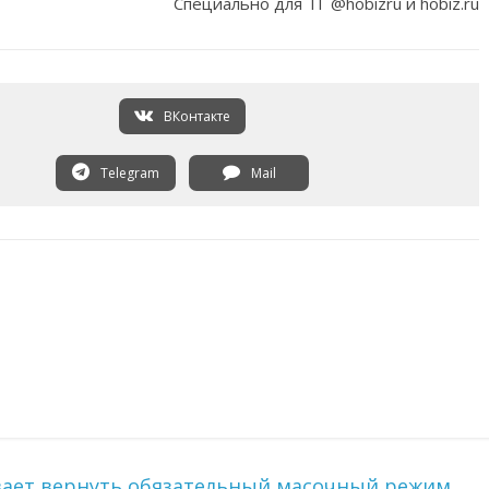
Специально для ТГ @hobizru и hobiz.ru
ВКонтакте
Telegram
Mail
вает вернуть обязательный масочный режим