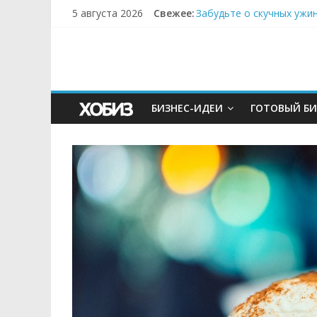
5 августа 2026
Свежее:
Забудьте о скучных ужи
Небо зовёт: как бизнес
Кофейная революция в м
Как простая наклейка з
Секрет супергидратации
БИЗНЕС-ИДЕИ
ГОТОВЫЙ БИ