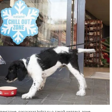
лингтоне
,
рассказал hobiz.ru о такой чиллаут-зоне,