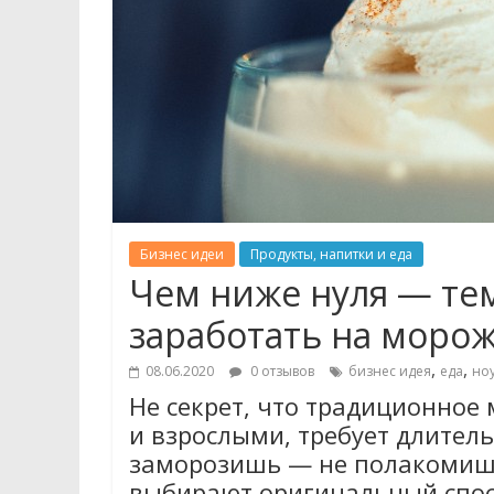
Бизнес идеи
Продукты, напитки и еда
Чем ниже нуля — те
заработать на морож
,
,
08.06.2020
0 отзывов
бизнес идея
еда
ноу
Не секрет, что традиционное
и взрослыми, требует длител
заморозишь — не полакомишь
выбирают оригинальный спосо