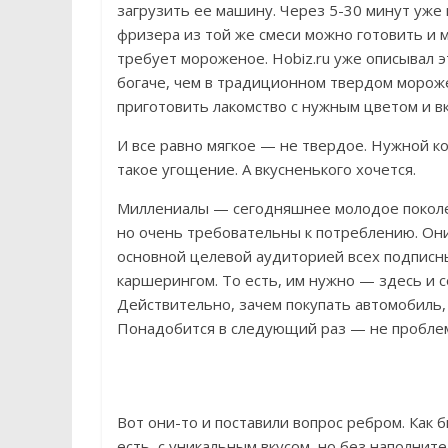
загрузить ее машину. Через 5-30 минут уж
фризера из той же смеси можно готовить и м
требует мороженое. Hobiz.ru уже описывал 
богаче, чем в традиционном твердом мороже
приготовить лакомство с нужным цветом и вк
И все равно мягкое — не твердое. Нужной к
такое угощение. А вкусненького хочется.
Миллениалы — сегодняшнее молодое поколен
но очень требовательны к потреблению. Они,
основной целевой аудиторией всех подписны
каршерингом. То есть, им нужно — здесь и 
Действительно, зачем покупать автомобиль,
Понадобится в следующий раз — не проблем
Вот они-то и поставили вопрос ребром. Как 
есть, с уникальным вкусом, но без наполнит