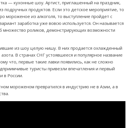
тка — кухонные шоу. Артист, приглашенный на праздник,
 подручных продуктов. Если это детское мероприятие, то
ро мороженое из алкоголя, то выступление пройдет с
вариант заработка уже вовсю используется. Он называется
уб множество роликов, демонстрирующих возможности
роившие из шоу целую нишу. В них продается охлажденный
азота. В странах СНГ устоявшееся и популярное название
му что, первые такие лавки появились, как не сложно
редприимчивые туристы привезли впечатления и первый
и в России.
отном мороженом превратился в индустрию не в Азии, а в
ства.