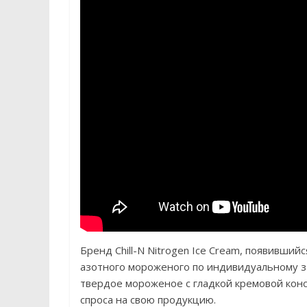
Бренд Chill-N Nitrogen Ice Cream, появивший
азотного мороженого по индивидуальному за
твердое мороженое с гладкой кремовой кон
спроса на свою продукцию.