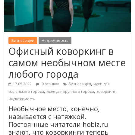
Бизнес идеи
Недвижимость
Офисный коворкинг в
самом необычном месте
любого города
,
17.05.2022
0 отзывов
бизнес идея
идеи для
,
,
,
маленького города
идея для крупного города
коворкинг
недвижимость
Необычное место, конечно,
называется с натяжкой.
Постоянные читатели hobiz.ru
знают, что коворкинги теперь