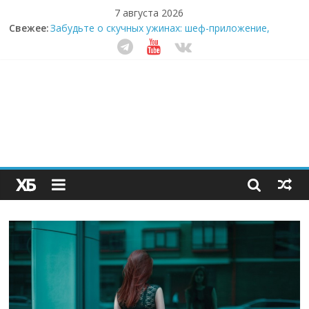
7 августа 2026
Свежее:
Забудьте о скучных ужинах: шеф-приложение,
которое видит вашу еду насквозь
Небо зовёт: как бизнес на полётах дронов и
обучении детей становится главным трендом
десятилетия
Кофейная революция в морозилке: замороженные
сливки меняют утренний ритуал
Как простая наклейка заставляет миллионы людей
не забывать о самом важном креме этим летом
Секрет супергидратации: почему кокосовая вода с
пребиотиками становится главным трендом
здорового питания