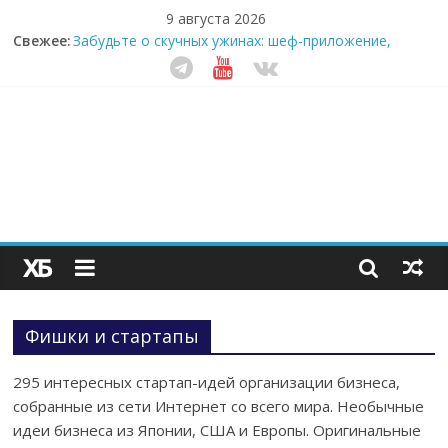
9 августа 2026
Свежее:
Забудьте о скучных ужинах: шеф-приложение,
которое видит вашу еду насквозь
Небо зовёт: как бизнес на полётах дронов и
обучении детей становится главным трендом
десятилетия
Кофейная революция в морозилке: замороженные
сливки меняют утренний ритуал
Как простая наклейка заставляет миллионы людей
не забывать о самом важном креме этим летом
Секрет супергидратации: почему кокосовая вода с
пребиотиками становится главным трендом
здорового питания
Фишки и стартапы
295 интересных стартап-идей организации бизнеса,
собранные из сети Интернет со всего мира. Необычные
идеи бизнеса из Японии, США и Европы. Оригинальные