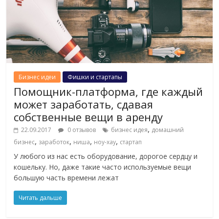
Бизнес идеи
Фишки и стартапы
Помощник-платформа, где каждый
может заработать, сдавая
собственные вещи в аренду
,
22.09.2017
0 отзывов
бизнес идея
домашний
,
,
,
,
бизнес
заработок
ниша
ноу-хау
стартап
У любого из нас есть оборудование, дорогое сердцу и
кошельку. Но, даже такие часто используемые вещи
большую часть времени лежат
Читать дальше