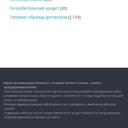
Потребительский кредит
(20)
Типовые образцы договоров
(2 134)
Идеи организации бизнеса, готовые бизнес-планы, советы
предпринимателям.
При полной и/или частичной перепечатке или рерайте материалов сайта
активная гиперссылка (без noopener, noreferrer и тому подобного) на сайт
hobiz.ru обязательна.
Мнение администрации сайта может не совпадать с мнением авторов
статей.
Редакция сайта не несет ответственности за достоверность информации,
опубликованной в статьях на сайте.