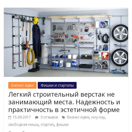
Бизнес идеи
Фишки и стартапы
Легкий строительный верстак не
занимающий места. Надежность и
практичность в эстетичной форме
,
,
15.09.2017
0 отзывов
бизнес идея
ноу-хау
,
,
свободная ниша
стартап
фишки