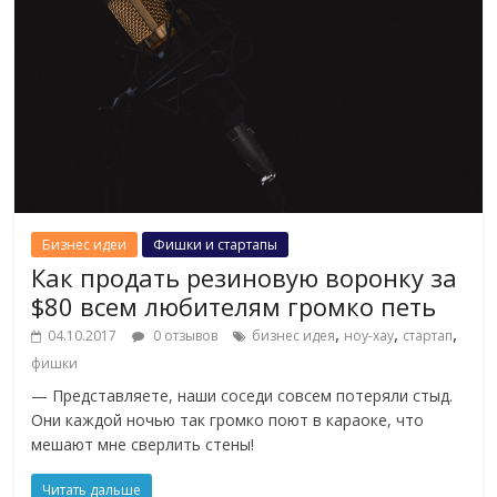
Бизнес идеи
Фишки и стартапы
Как продать резиновую воронку за
$80 всем любителям громко петь
,
,
,
04.10.2017
0 отзывов
бизнес идея
ноу-хау
стартап
фишки
— Представляете, наши соседи совсем потеряли стыд.
Они каждой ночью так громко поют в караоке, что
мешают мне сверлить стены!
Читать дальше