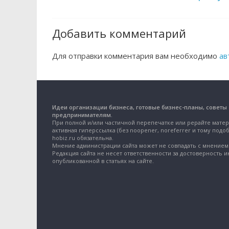
Добавить комментарий
Для отправки комментария вам необходимо
ав
Идеи организации бизнеса, готовые бизнес-планы, советы
предпринимателям.
При полной и/или частичной перепечатке или рерайте матер
активная гиперссылка (без noopener, noreferrer и тому подоб
hobiz.ru обязательна.
Мнение администрации сайта может не совпадать с мнением 
Редакция сайта не несет ответственности за достоверность 
опубликованной в статьях на сайте.