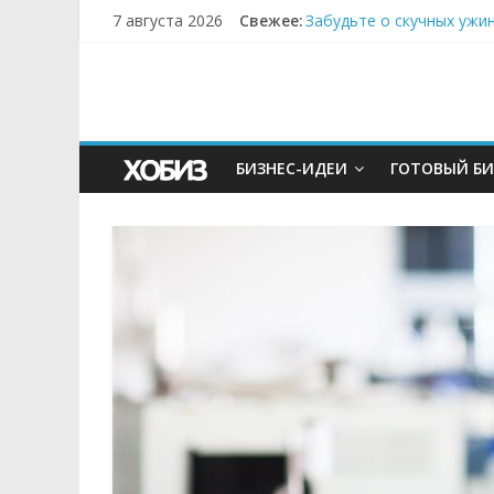
7 августа 2026
Свежее:
Забудьте о скучных ужи
Небо зовёт: как бизнес
Кофейная революция в м
Как простая наклейка з
Секрет супергидратации
БИЗНЕС-ИДЕИ
ГОТОВЫЙ БИ