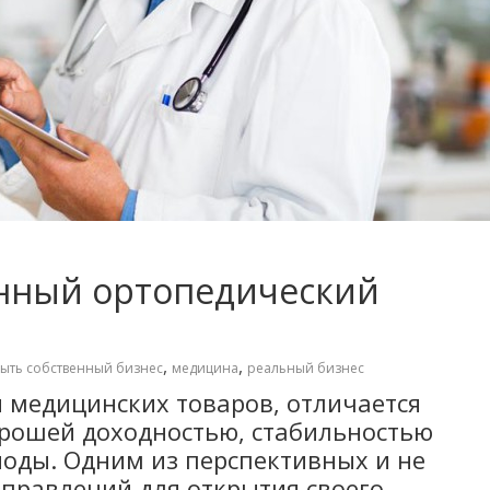
енный ортопедический
,
,
рыть собственный бизнес
медицина
реальный бизнес
й медицинских товаров, отличается
орошей доходностью, стабильностью
иоды. Одним из перспективных и не
правлений для открытия своего