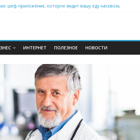
нах: шеф-приложение, которое видит вашу еду насквозь
 на полётах дронов и обучении детей становится главным тренд
орозилке: замороженные сливки меняют утренний ритуал
аставляет миллионы людей не забывать о самом важном креме 
: почему кокосовая вода с пребиотиками становится главным т
ЗНЕС
ИНТЕРНЕТ
ПОЛЕЗНОЕ
НОВОСТИ