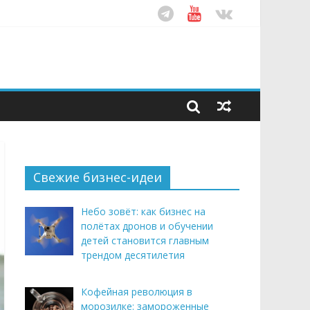
ом десятилетия
этим летом
рендом здорового питания
Свежие бизнес-идеи
Небо зовёт: как бизнес на
полётах дронов и обучении
детей становится главным
трендом десятилетия
Кофейная революция в
морозилке: замороженные