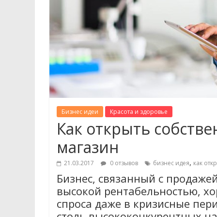
Бизнес идеи
Красота и здоровье
Как открыть собств
магазин
,
21.03.2017
0 отзывов
бизнес идея
как отк
Бизнес, связанный с продаже
высокой рентабельностью, х
спроса даже в кризисные пер
столь высококонкурентных на