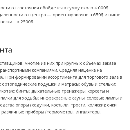
сти от состояния обойдется в сумму около 4 000$.
даленности от центра — ориентировочно в 650$ и выше.
ески – в 2500$.
нта
ставщиков, многие из них при крупных объемах заказа
транспортными компаниями. Средняя наценка на
%. При формировании ассортимента для торгового зала в
пп: ортопедические подушки и матрасы; обувь и стельки;
икотаж; бинты; дыхательные тренажеры; корсеты и
 палки для ходьбы; инфракрасные сауны; солевые лампы и
ства опоры (ходунки, костыли, трости, коляски); очки;
; различные приборы (термометры, ингаляторы,