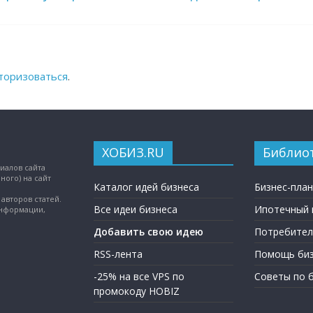
торизоваться
.
ХОБИЗ.RU
Библио
иалов сайта
ного) на сайт
Каталог идей бизнеса
Бизнес-пла
авторов статей.
Все идеи бизнеса
Ипотечный 
информации,
Добавить свою идею
Потребител
RSS-лента
Помощь биз
-25% на все VPS по
Советы по 
промокоду HOBIZ