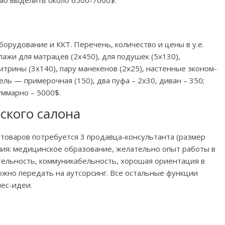
мо выделить около 6500-7000$.
орудование и ККТ. Перечень, количество и цены в у.е.
ажи для матрацев (2х450), для подушек (5х130),
итрины (3х140), пару манекенов (2х25), настенные эконом-
ль — примерочная (150), два пуфа – 2х30, диван – 350;
Суммарно – 5000$.
ского салона
товаров потребуется 3 продавца-консультанта (размер
ния: медицинское образование, желательно опыт работы в
ельность, коммуникабельность, хорошая ориентация в
жно передать на аутсорсинг. Все остальные функции
ес-идеи.