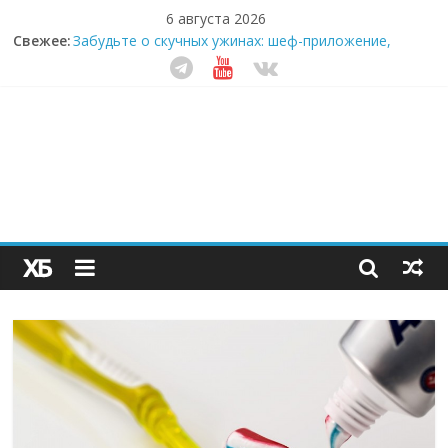
6 августа 2026
Секрет супергидратации: почему кокосовая вода с
Свежее:
пребиотиками становится главным трендом
здорового питания
Забудьте о скучных ужинах: шеф-приложение,
которое видит вашу еду насквозь
Небо зовёт: как бизнес на полётах дронов и
обучении детей становится главным трендом
десятилетия
Кофейная революция в морозилке: замороженные
сливки меняют утренний ритуал
Как простая наклейка заставляет миллионы людей
не забывать о самом важном креме этим летом