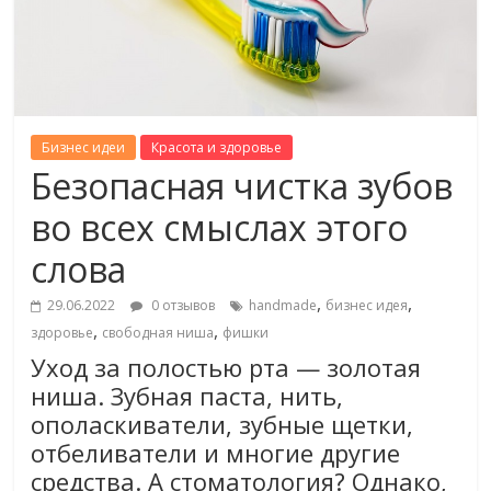
Бизнес идеи
Красота и здоровье
Безопасная чистка зубов
во всех смыслах этого
слова
,
,
29.06.2022
0 отзывов
handmade
бизнес идея
,
,
здоровье
свободная ниша
фишки
Уход за полостью рта — золотая
ниша. Зубная паста, нить,
ополаскиватели, зубные щетки,
отбеливатели и многие другие
средства. А стоматология? Однако,