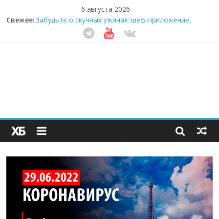
6 августа 2026
Свежее:
Забудьте о скучных ужинах: шеф-приложение,
которое видит вашу еду насквозь
Небо зовёт: как бизнес на полётах дронов и
обучении детей становится главным трендом
десятилетия
Кофейная революция в морозилке: замороженные
сливки меняют утренний ритуал
Как простая наклейка заставляет миллионы людей
не забывать о самом важном креме этим летом
Секрет супергидратации: почему кокосовая вода с
пребиотиками становится главным трендом
здорового питания