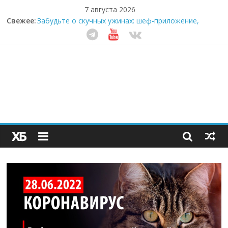
7 августа 2026
Свежее:
Забудьте о скучных ужинах: шеф-приложение,
которое видит вашу еду насквозь
Небо зовёт: как бизнес на полётах дронов и
обучении детей становится главным трендом
десятилетия
Кофейная революция в морозилке: замороженные
сливки меняют утренний ритуал
Как простая наклейка заставляет миллионы людей
не забывать о самом важном креме этим летом
Секрет супергидратации: почему кокосовая вода с
пребиотиками становится главным трендом
здорового питания