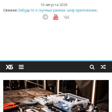
10 августа 2026
Секрет супергидратации: почему кокосовая вода с
Свежее:
пребиотиками становится главным трендом
здорового питания
Забудьте о скучных ужинах: шеф-приложение,
которое видит вашу еду насквозь
Небо зовёт: как бизнес на полётах дронов и
обучении детей становится главным трендом
десятилетия
Кофейная революция в морозилке: замороженные
сливки меняют утренний ритуал
Как простая наклейка заставляет миллионы людей
не забывать о самом важном креме этим летом