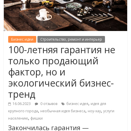
Бизнес идеи
Строительство, ремонт и интерьер
100-летняя гарантия не
только продающий
фактор, но и
экологический бизнес-
тренд
,
16.06.2023
0 отзывов
бизнес идея
идея для
,
,
,
крупного города
необычная идея бизнеса
ноу-хау
услуги
,
населению
фишки
Закончилась гарантия —