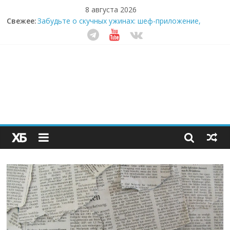
8 августа 2026
Свежее:
Забудьте о скучных ужинах: шеф-приложение,
которое видит вашу еду насквозь
Небо зовёт: как бизнес на полётах дронов и
обучении детей становится главным трендом
десятилетия
Кофейная революция в морозилке: замороженные
сливки меняют утренний ритуал
Как простая наклейка заставляет миллионы людей
не забывать о самом важном креме этим летом
Секрет супергидратации: почему кокосовая вода с
пребиотиками становится главным трендом
здорового питания