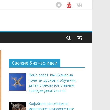
ом десятилетия
этим летом
рендом здорового питания
Свежие бизнес-идеи
Небо зовёт: как бизнес на
полётах дронов и обучении
детей становится главным
трендом десятилетия
Кофейная революция в
морозилке: замороженные