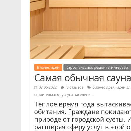
Бизнес идеи
Строительство, ремонт и интерьер
Самая обычная саун
,
03.06.2022
0 отзывов
бизнес идея
идеи дл
,
строительство
услуги населению
Теплое время года вытаскива
обитания. Граждане покидают
природе от городской суеты. 
расширяя сферу услуг в этой 