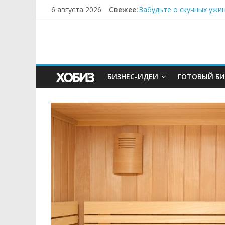
6 августа 2026
Свежее:
Забудьте о скучных ужи
Небо зовёт: как бизнес
Кофейная революция в м
Как простая наклейка з
Секрет супергидратации
БИЗНЕС-ИДЕИ
ГОТОВЫЙ БИ