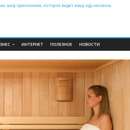
нах: шеф-приложение, которое видит вашу еду насквозь
 на полётах дронов и обучении детей становится главным тренд
орозилке: замороженные сливки меняют утренний ритуал
аставляет миллионы людей не забывать о самом важном креме 
: почему кокосовая вода с пребиотиками становится главным т
ЗНЕС
ИНТЕРНЕТ
ПОЛЕЗНОЕ
НОВОСТИ