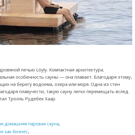
дровяной печью Löyly. Компактная архитектура
,
альная особенность сауны — она плавает. Благодаря этому,
щих на берегу водоема, озера или моря. Одна из стен
лагодаря плавучести, такую сауну легко перемещать вслед
тал Тролль Рудебек Хаар.
ая домашняя паровая сауна
,
ре как бизнес
,