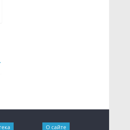
→
тека
О сайте