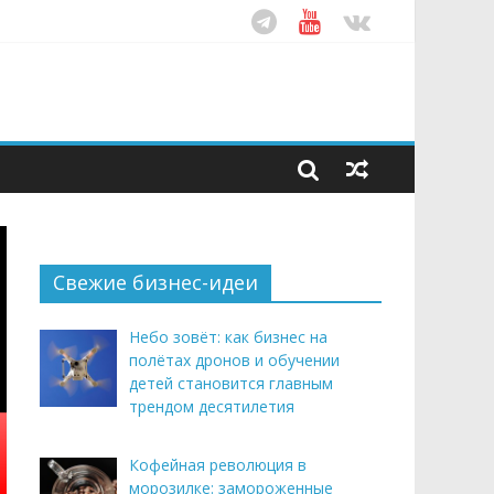
ом десятилетия
этим летом
рендом здорового питания
Свежие бизнес-идеи
Небо зовёт: как бизнес на
полётах дронов и обучении
детей становится главным
трендом десятилетия
Кофейная революция в
морозилке: замороженные