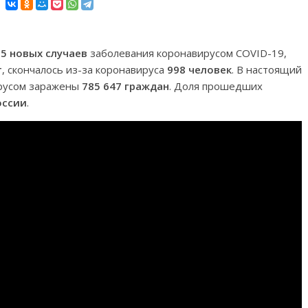
25 новых случаев
заболевания коронавирусом COVID-19,
т
, скончалось из-за коронавируса
998 человек
. В настоящий
ирусом заражены
785 647 граждан
. Доля прошедших
оссии
.