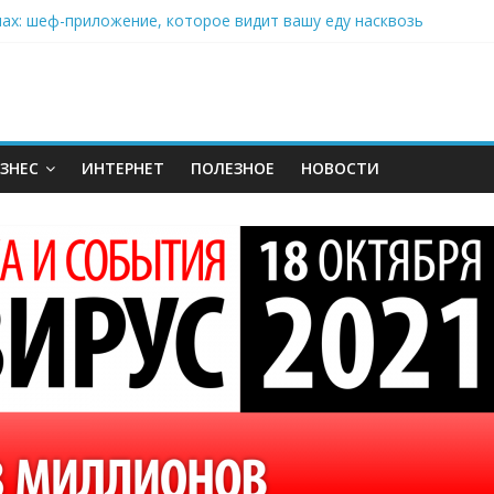
нах: шеф-приложение, которое видит вашу еду насквозь
 на полётах дронов и обучении детей становится главным тренд
орозилке: замороженные сливки меняют утренний ритуал
аставляет миллионы людей не забывать о самом важном креме 
: почему кокосовая вода с пребиотиками становится главным т
ЗНЕС
ИНТЕРНЕТ
ПОЛЕЗНОЕ
НОВОСТИ