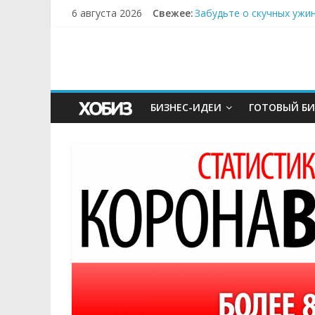
6 августа 2026
Свежее:
Забудьте о скучных ужи
Небо зовёт: как бизнес
Кофейная революция в м
Как простая наклейка з
Секрет супергидратации
БИЗНЕС-ИДЕИ
ГОТОВЫЙ БИ