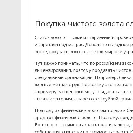
Покупка чистого золота с
Слиток золота — самый старинный и провере
и спрятали под матрас. Довольно выгодное ре
выше, покупать золото, а не ювелирные укр
Тут важно понимать, что по российским зак
лицензирования, поэтому продавать чистое
специальные организации. Например, банки.
желтый металл с рук. Поскольку это незакон
к примеру, мошенники могут выдавать за зол
тысячах за грамм, а паре сотен рублей за ки
Поэтому за физическим золотом только в бан
продают физическое золото. Поэтому, придя
Во-вторых, стоимость золота, как и валюты,
собственную наценку на стоимость золота. К