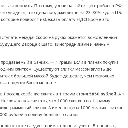
ельзя вернуть. Поэтому, узнав на сайте Центробанка РФ
ожно увидеть, что цена продажи выше на 23-30% курса ЦБ.
, которые позволят избежать оплату НДС! Кроме это,
отступать некуда! Скоро на руках окажется вожделенный
а будущего дворца с шато, виноградниками и чайным
продаваемый в банках, — 1 грамм. Если в планах покупка
 одним слитком. Существуют слитки массой вплоть до
Слиток с большей массой будет дешевле, чем несколько
ка — наценка банка меньше.
 в Россельхозбанке слиток в 1 грамм стоил
5850 рублей
. А 1
 Несложно подсчитать, что 1000 слитков по 1 грамму
килограммовый слиток. А именно цена 1000 мелких слитков
 000 рублей в пользу большого слитка.
 золото тоже следует внимательно изучить. Во-первых,