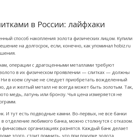
литками в России: лайфхаки
нный способ накопления золота физических лицом. Купили
шение на долгосрок, если, конечно, как упоминал hobiz.ru
ашения.
онам, операции с драгоценными металлами требуют
 золото в их физическом проявлении — слитках — должны
 Ни в коем случае не следует приобретать вожделенный
но, да и желтый металл не всегда может быть золотым. Так,
ото медь, латунь или бронзу. Чья цена измеряется не
лограмм.
к. И тут есть подводные камни. Во-первых, не все банки
 в отделение любимого банка, можно столкнутся с отказом.
 в финасовых организациях разнятся. Каждый банк делает
роме этого, стоит помнить, что при покупке золота