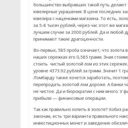
большинство выбравших такой путь делают э
ювелирные украшения. В цене последних зал
ювелира с наценками магазина. То есть, зол
за 5-8 тысяч рублей, через час этот же мага
лучшем случае за 2000 рублей. Да и любой д
принимают такие драгоценности.
Во-первых, 585 проба означает, что золота в
наших сережках его 0,585 грамм. Зная стоим
стоить чистый золотой лом из этих сережек.
уровне 4373.92 рублей за грамм. Значит 1 г
Ломбарду также хочется заработать, поэтом
перепродать золотой лом дороже. А банки ча
не чистое. Да и бюрократии с ним много. У
прибыли — финансовые операции.
Так как правильно копить в золоте? Хобиз ра
законам, есть три варианта правильного нако
инвестиционных монет и заведение обезличе