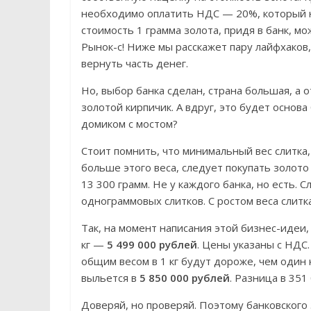
необходимо оплатить НДС — 20%, который н
стоимость 1 грамма золота, придя в банк, м
Рынок-с! Ниже мы расскажет пару лайфхаков
вернуть часть денег.
Но, выбор банка сделан, страна большая, а 
золотой кирпичик. А вдруг, это будет основ
домиком с мостом?
Стоит помнить, что минимальный вес слитка, 
больше этого веса, следует покупать золото
13 300 грамм. Не у каждого банка, но есть. 
однограммовых слитков. С ростом веса слит
Так, на момент написания этой бизнес-идеи,
кг —
5 499 000 рублей
. Цены указаны с НДС.
общим весом в 1 кг будут дороже, чем один 
выльется в
5 850 000 рублей
. Разница в 351
Доверяй, но проверяй. Поэтому банковского