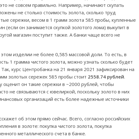
то не совсем правильно. Например, начинают скупать
ожены не столько стоимость золота, сколько труд
отые сережки, весом в 1 грамм золота 585 пробы, купленные
зин (если он занимается скупкой золотого лома) выкупит в
ругой магазин поступит также. А банки чаще всего не
 этом изделии не более 0,585 массовой доли. То есть, в
ость 1 грамма чистого золота, можно узнать сколько будет
 Так, курс Центробанка на 21 января 2021 зафиксирован на
рамм золотых сережек 585 пробы стоит
2558.74 рублей
.
у оценит он такие сережки в ~2000 рублей, чтобы
сто не связываются с ювелиркой, поскольку золото в них
 финансовых организаций есть более надежные источники
сскажет об этом прямо сейчас. Всего, согласно российских
пления в золоте: покупка чистого золота, покупка
нного металлического счета в банке.