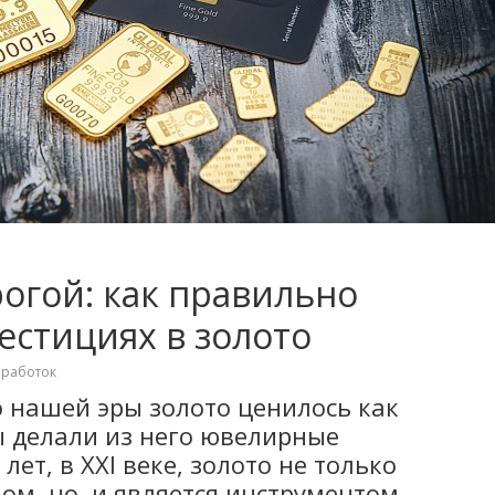
рогой: как правильно
естициях в золото
аработок
о нашей эры золото ценилось как
 делали из него ювелирные
лет, в XXI веке, золото не только
ом, но и является инструментом