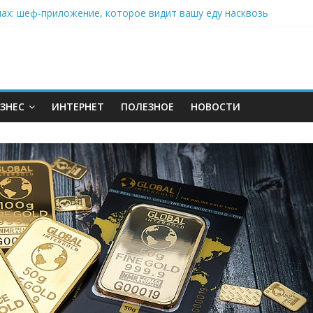
нах: шеф-приложение, которое видит вашу еду насквозь
 на полётах дронов и обучении детей становится главным тренд
орозилке: замороженные сливки меняют утренний ритуал
аставляет миллионы людей не забывать о самом важном креме 
ЗНЕС
ИНТЕРНЕТ
ПОЛЕЗНОЕ
НОВОСТИ