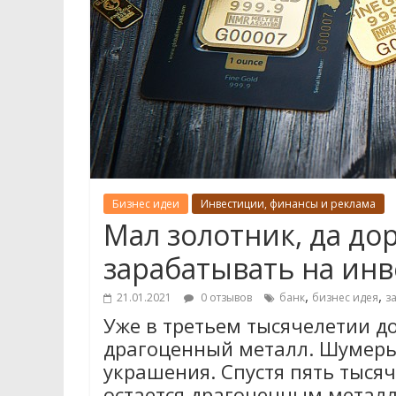
Бизнес идеи
Инвестиции, финансы и реклама
Мал золотник, да до
зарабатывать на инв
,
,
21.01.2021
0 отзывов
банк
бизнес идея
з
Уже в третьем тысячелетии д
драгоценный металл. Шумеры
украшения. Спустя пять тысяч 
остается драгоценным металл