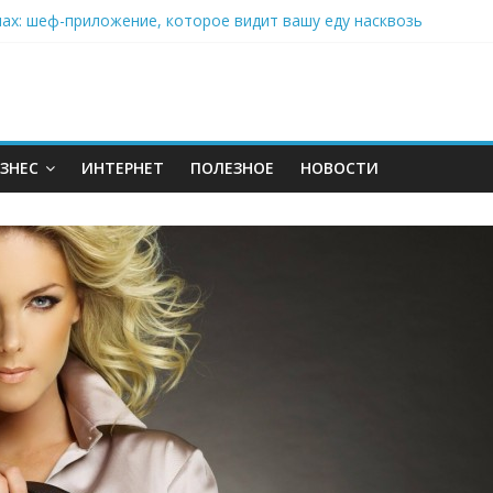
нах: шеф-приложение, которое видит вашу еду насквозь
 на полётах дронов и обучении детей становится главным тренд
орозилке: замороженные сливки меняют утренний ритуал
аставляет миллионы людей не забывать о самом важном креме 
: почему кокосовая вода с пребиотиками становится главным т
ЗНЕС
ИНТЕРНЕТ
ПОЛЕЗНОЕ
НОВОСТИ