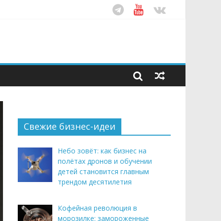
ом десятилетия
этим летом
рендом здорового питания
Свежие бизнес-идеи
Небо зовёт: как бизнес на
полётах дронов и обучении
детей становится главным
трендом десятилетия
Кофейная революция в
морозилке: замороженные