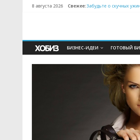
8 августа 2026
Свежее:
Забудьте о скучных ужи
Небо зовёт: как бизнес
Кофейная революция в м
Как простая наклейка з
Секрет супергидратации
БИЗНЕС-ИДЕИ
ГОТОВЫЙ БИ