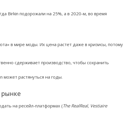
да Birkin подорожали на 25%, а в 2020-м, во время
та» в мире моды. Их цена растет даже в кризисы, потому
венно сдерживает производство, чтобы сохранить
n может растянуться на годы.
 рынке
родать на ресейл-платформах (
The RealReal, Vestiaire