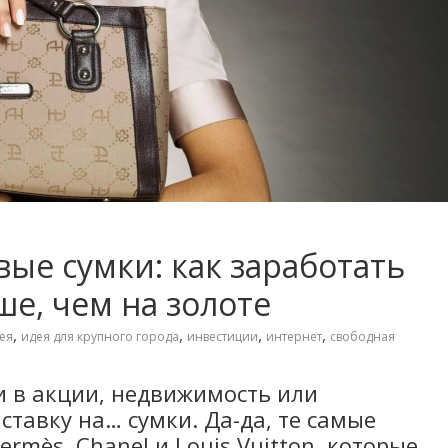
ые сумки: как заработать
ьше, чем на золоте
,
,
,
,
ея
идея для крупного города
инвестиции
интернет
свободная
 в акции, недвижимость или
ставку на… сумки. Да-да, те самые
rmès, Chanel и Louis Vuitton, которые