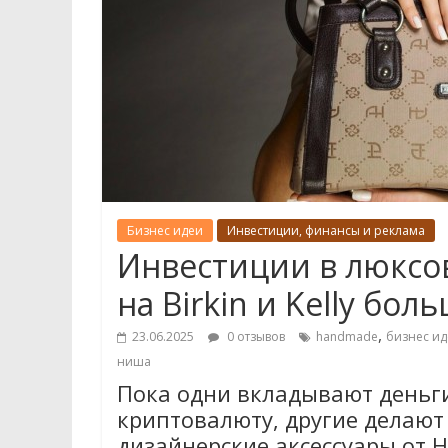
Бизнес идеи
Инвестиции, финансы и реклама
Инвестиции в люксов
на Birkin и Kelly бол
,
23.06.2025
0 отзывов
handmade
бизнес ид
ниша
Пока одни вкладывают деньги
криптовалюту, другие делают 
дизайнерские аксессуары от He