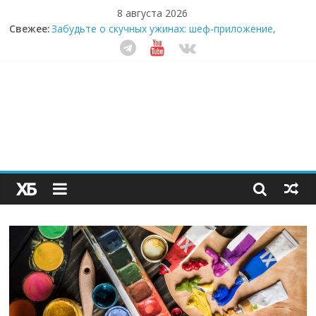
8 августа 2026
Свежее:
Забудьте о скучных ужинах: шеф-приложение,
которое видит вашу еду насквозь
Небо зовёт: как бизнес на полётах дронов и
обучении детей становится главным трендом
десятилетия
Кофейная революция в морозилке: замороженные
сливки меняют утренний ритуал
Как простая наклейка заставляет миллионы людей
не забывать о самом важном креме этим летом
Секрет супергидратации: почему кокосовая вода с
пребиотиками становится главным трендом
здорового питания