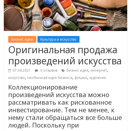
Бизнес идеи
Культура и искусство
Оригинальная продажа
произведений искусства
,
,
07.04.2021
0 отзывов
бизнес идея
интернет
,
,
,
искусство
необычная идея бизнеса
фишки
художник
Коллекционирование
произведений искусства можно
рассматривать как рискованное
инвестирование. Тем не менее, к
нему стали обращаться все больше
людей. Поскольку при