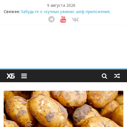
9 августа 2026
Секрет супергидратации: почему кокосовая вода с
Свежее:
пребиотиками становится главным трендом
здорового питания
Забудьте о скучных ужинах: шеф-приложение,
которое видит вашу еду насквозь
Небо зовёт: как бизнес на полётах дронов и
обучении детей становится главным трендом
десятилетия
Кофейная революция в морозилке: замороженные
сливки меняют утренний ритуал
Как простая наклейка заставляет миллионы людей
не забывать о самом важном креме этим летом