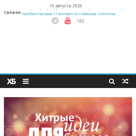
10 августа 2026
Свежее:
Секрет супергидратации: почему кокосовая вода с
пребиотиками становится главным трендом
здорового питания
Забудьте о скучных ужинах: шеф-приложение,
которое видит вашу еду насквозь
Небо зовёт: как бизнес на полётах дронов и
обучении детей становится главным трендом
десятилетия
Кофейная революция в морозилке: замороженные
сливки меняют утренний ритуал
Как простая наклейка заставляет миллионы людей
не забывать о самом важном креме этим летом