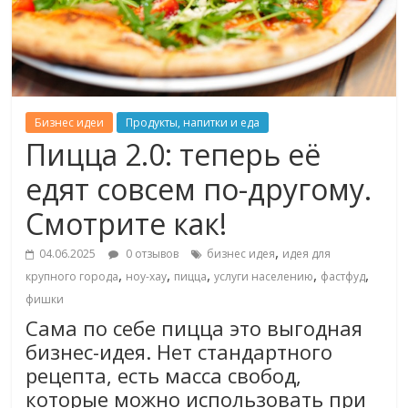
Бизнес идеи
Продукты, напитки и еда
Пицца 2.0: теперь её
едят совсем по-другому.
Смотрите как!
,
04.06.2025
0 отзывов
бизнес идея
идея для
,
,
,
,
,
крупного города
ноу-хау
пицца
услуги населению
фастфуд
фишки
Сама по себе пицца это выгодная
бизнес-идея. Нет стандартного
рецепта, есть масса свобод,
которые можно использовать при