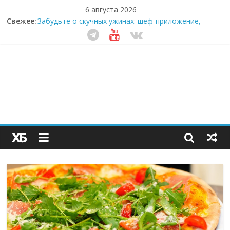
6 августа 2026
Свежее:
Забудьте о скучных ужинах: шеф-приложение,
которое видит вашу еду насквозь
Небо зовёт: как бизнес на полётах дронов и
обучении детей становится главным трендом
десятилетия
Кофейная революция в морозилке: замороженные
сливки меняют утренний ритуал
Как простая наклейка заставляет миллионы людей
не забывать о самом важном креме этим летом
Секрет супергидратации: почему кокосовая вода с
пребиотиками становится главным трендом
здорового питания