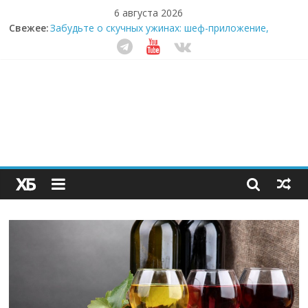
6 августа 2026
Свежее:
Забудьте о скучных ужинах: шеф-приложение,
которое видит вашу еду насквозь
Небо зовёт: как бизнес на полётах дронов и
обучении детей становится главным трендом
десятилетия
Кофейная революция в морозилке: замороженные
сливки меняют утренний ритуал
Как простая наклейка заставляет миллионы людей
не забывать о самом важном креме этим летом
Секрет супергидратации: почему кокосовая вода с
пребиотиками становится главным трендом
здорового питания