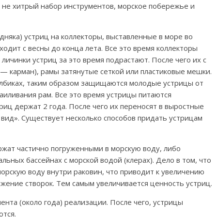
— не хитрый набор инструментов, морское побережье и
одняка) устриц на коллекторы, выставленные в море во
одит с весны до конца лета. Все это время коллекторы
личинки устриц за это время подрастают. После чего их с
— карман), рамы затянутые сеткой или пластиковые мешки.
лбиках, таким образом защищаются молодые устрицы от
аиливания рам. Все это время устрицы питаются
риц держат 2 года. После чего их переносят в выростные
 вид». Существует несколько способов придать устрицам
ержат частично погруженными в морскую воду, либо
ьных бассейнах с морской водой (клерах). Дело в том, что
морскую воду внутри раковин, что приводит к увеличению
жение створок. Тем самым увеличивается ценность устриц.
нта (около года) реализации. После чего, устрицы
ются.