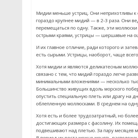
Мидии меньше устриц. Они неприхотливы к 
гораздо крупнее мидий — в 2-3 раза. Они ве
перемещаться по одну. Также, эти моллюски
острыми краями, устрицы — шершавые на ощ
И их главное отличие, ради которого и зате
есть сырыми. Устрицы, наоборот, чаще всего
Хотя мидии и являются деликатесным моллюс
связано с тем, что мидий гораздо легче раз
минимальными вложениями — несколько тыся
Большинство живущих вдоль морского побер
опустить специальную плеть или драгу на дн
облепленную моллюсками. В среднем на одну
Хотя есть и более трудозатратный, но боле
достигающих размера с фасолину. Их помещ
подвешивают над плетью. За пару месяцев м
В период их роста можно менять расположен