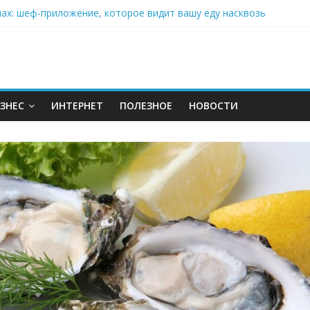
нах: шеф-приложение, которое видит вашу еду насквозь
 на полётах дронов и обучении детей становится главным тренд
орозилке: замороженные сливки меняют утренний ритуал
аставляет миллионы людей не забывать о самом важном креме 
ЗНЕС
ИНТЕРНЕТ
ПОЛЕЗНОЕ
НОВОСТИ