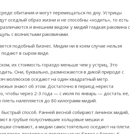
среде обитания и могут перемещаться по дну. Устрицы
дут оседлый образ жизни и не способны «ходить», то есть
 различаются и внешним видом: у мидий гладкая раковина с
упь с волнистыми раковинами.
вается подобный бизнес. Мидии ни в коем случае нельзя
 подают в сыром виде.
ком, их стоимость гораздо меньше чем у устриц. Это
водить. Они, буквально, размножаются в дикой природе с
ч моллюсков оседают на один квадратный метр.
ежья знают об этом. Достаточно в период нереста
о, чтобы через 2-3 года — с июля по январь — достать её,
 плеть налепляется до 80 килограмм мидий.
е быстрый способ. Ранней весной собирают личинок мидий,
ают в грубые полусгнившие холщовые мешки и
ешки сгнивают, а мидии самостоятельно оседают на плети.
ия плети, постепенно перемещая их ближе к берегу. К