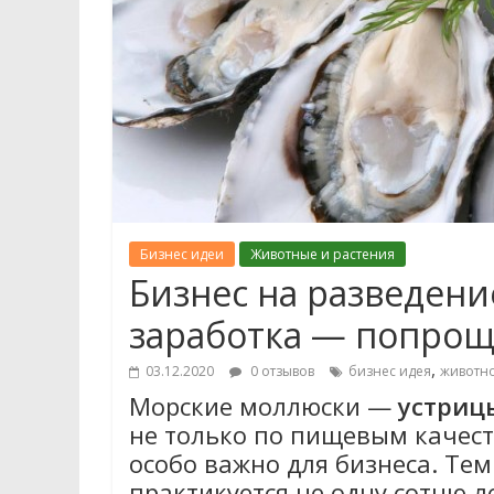
Бизнес идеи
Животные и растения
Бизнес на разведени
заработка — попрощ
,
03.12.2020
0 отзывов
бизнес идея
животно
Морские моллюски —
устриц
не только по пищевым качест
особо важно для бизнеса. Тем
практикуется не одну сотню л