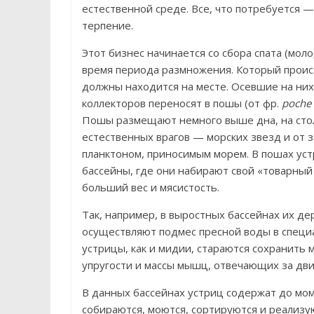
естественной среде. Все, что потребуется 
терпение.
Этот бизнес начинается со сбора спата (мол
время периода размножения. Который происх
должны находится на месте. Осевшие на них 
коллекторов переносят в пошы (от фр.
poche
Пошы размещают немного выше дна, на сто
естественных врагов — морских звезд и от з
планктоном, приносимым морем. В пошах уст
бассейны, где они набирают свой «товарный
больший вес и мясистость.
Так, например, в выростных бассейнах их д
осуществляют подмес пресной воды в специал
устрицы, как и мидии, стараются сохранить 
упругости и массы мышц, отвечающих за дви
В данных бассейнах устриц содержат до моме
собираются, моются, сортируются и реализу