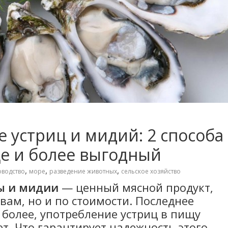
е устриц и мидий: 2 способа
е и более выгодный
,
,
,
водство
море
разведение животных
сельское хозяйство
ы и мидии
— ценный мясной продукт,
вам, но и по стоимости. Последнее
 более, употребление устриц в пищу
ет. Что гарантирует надежность этого