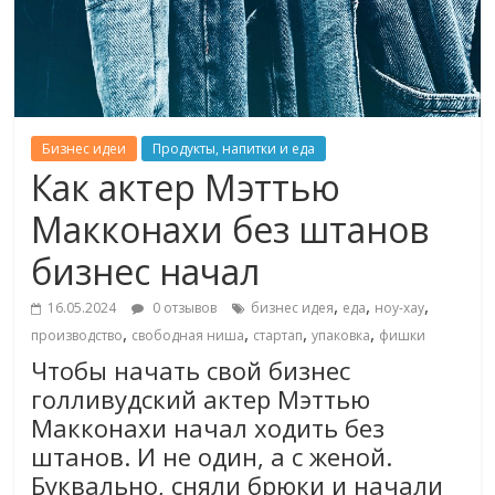
Бизнес идеи
Продукты, напитки и еда
Как актер Мэттью
Макконахи без штанов
бизнес начал
,
,
,
16.05.2024
0 отзывов
бизнес идея
еда
ноу-хау
,
,
,
,
производство
свободная ниша
стартап
упаковка
фишки
Чтобы начать свой бизнес
голливудский актер Мэттью
Макконахи начал ходить без
штанов. И не один, а с женой.
Буквально, сняли брюки и начали