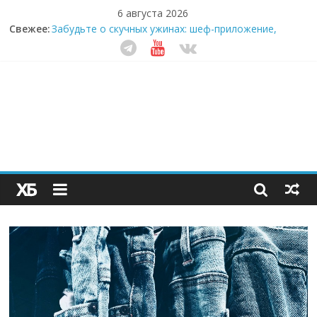
6 августа 2026
Свежее:
Забудьте о скучных ужинах: шеф-приложение,
которое видит вашу еду насквозь
Небо зовёт: как бизнес на полётах дронов и
обучении детей становится главным трендом
десятилетия
Кофейная революция в морозилке: замороженные
сливки меняют утренний ритуал
Как простая наклейка заставляет миллионы людей
не забывать о самом важном креме этим летом
Секрет супергидратации: почему кокосовая вода с
пребиотиками становится главным трендом
здорового питания