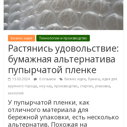
Бизнес идеи
Технологии и производство
Растянись удовольствие:
бумажная альтернатива
пупырчатой пленке
,
,
13.03.2024
0 отзывов
бизнес идея
бумага
идея для
,
,
,
,
,
крупного города
ноу-хау
производство
стартап
упаковка
экология
У пупырчатой пленки, как
отличного материала для
бережной упаковки, есть несколько
альтернатив. Похожая на