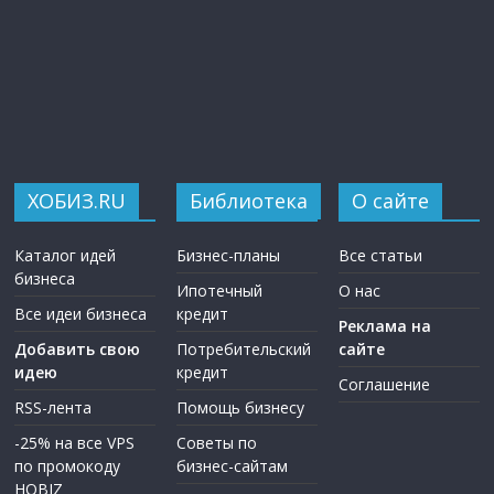
ХОБИЗ.RU
Библиотека
О сайте
Каталог идей
Бизнес-планы
Все статьи
бизнеса
Ипотечный
О нас
Все идеи бизнеса
кредит
Реклама на
Добавить свою
Потребительский
сайте
идею
кредит
Соглашение
RSS-лента
Помощь бизнесу
-25% на все VPS
Советы по
по промокоду
бизнес-сайтам
HOBIZ