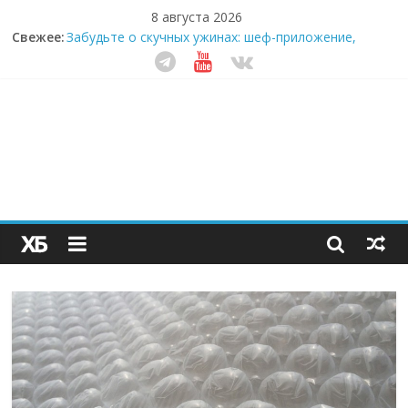
8 августа 2026
Свежее:
Забудьте о скучных ужинах: шеф-приложение,
которое видит вашу еду насквозь
Небо зовёт: как бизнес на полётах дронов и
обучении детей становится главным трендом
десятилетия
Кофейная революция в морозилке: замороженные
сливки меняют утренний ритуал
Как простая наклейка заставляет миллионы людей
не забывать о самом важном креме этим летом
Секрет супергидратации: почему кокосовая вода с
пребиотиками становится главным трендом
здорового питания