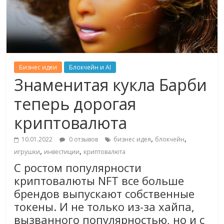
Бизнес идеи
Блокчейн и AI
Знаменитая кукла Барби
теперь дорогая
криптовалюта
,
,
10.01.2022
0 отзывов
бизнес идея
блокчейн
,
,
игрушки
инвестиции
криптовалюта
С ростом популярности
криптовалюты NFT все больше
брендов выпускают собственные
токены. И не только из-за хайпа,
вызванного популярностью, но и с