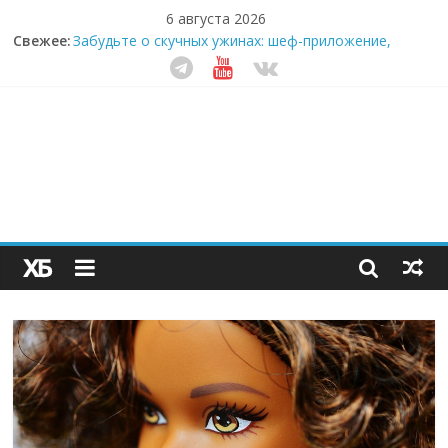
6 августа 2026
Свежее:
Забудьте о скучных ужинах: шеф-приложение,
которое видит вашу еду насквозь
Небо зовёт: как бизнес на полётах дронов и
обучении детей становится главным трендом
десятилетия
Кофейная революция в морозилке: замороженные
сливки меняют утренний ритуал
Как простая наклейка заставляет миллионы людей
не забывать о самом важном креме этим летом
Секрет супергидратации: почему кокосовая вода с
пребиотиками становится главным трендом
здорового питания