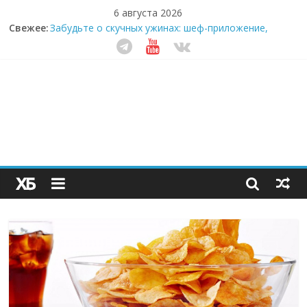
6 августа 2026
Свежее:
Забудьте о скучных ужинах: шеф-приложение,
которое видит вашу еду насквозь
Небо зовёт: как бизнес на полётах дронов и
обучении детей становится главным трендом
десятилетия
Кофейная революция в морозилке: замороженные
сливки меняют утренний ритуал
Как простая наклейка заставляет миллионы людей
не забывать о самом важном креме этим летом
Секрет супергидратации: почему кокосовая вода с
пребиотиками становится главным трендом
здорового питания