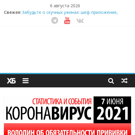
6 августа 2026
Свежее:
Забудьте о скучных ужинах: шеф-приложение,
которое видит вашу еду насквозь
Небо зовёт: как бизнес на полётах дронов и
обучении детей становится главным трендом
десятилетия
Кофейная революция в морозилке: замороженные
сливки меняют утренний ритуал
Как простая наклейка заставляет миллионы людей
не забывать о самом важном креме этим летом
Секрет супергидратации: почему кокосовая вода с
пребиотиками становится главным трендом
здорового питания