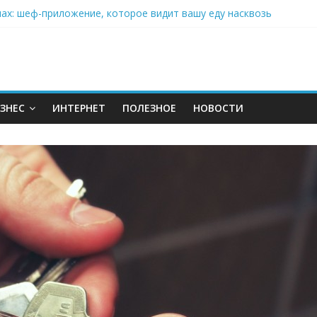
нах: шеф-приложение, которое видит вашу еду насквозь
 на полётах дронов и обучении детей становится главным тренд
орозилке: замороженные сливки меняют утренний ритуал
аставляет миллионы людей не забывать о самом важном креме 
: почему кокосовая вода с пребиотиками становится главным т
ЗНЕС
ИНТЕРНЕТ
ПОЛЕЗНОЕ
НОВОСТИ