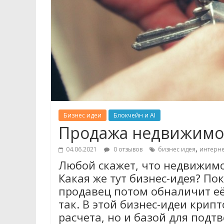
Бизнес идеи
Блокчейн и AI
Продажа недвижимос
,
04.06.2021
0 отзывов
бизнес идея
интерне
Любой скажет, что недвижимо
Какая же тут бизнес-идея? По
продавец потом обналичит её
так. В этой бизнес-идеи крип
расчета, но и базой для под