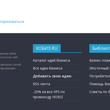
торизоваться
.
ХОБИЗ.RU
Библио
иалов сайта
ного) на сайт
Каталог идей бизнеса
Бизнес-пла
авторов статей.
Все идеи бизнеса
Ипотечный 
информации,
Добавить свою идею
Потребител
RSS-лента
Помощь биз
-25% на все VPS по
Советы по 
промокоду HOBIZ