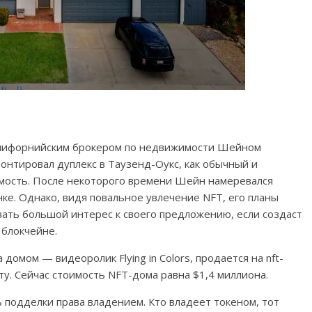
калифорнийским брокером по недвижимости Шейном
нтировал дуплекс в Таузенд-Оукс, как обычный и
мость. После некоторого времени Шейн намеревался
е. Однако, видя повальное увлечение NFT, его планы
ать большой интерес к своего предложению, если создаст
 блокчейне.
 домом — видеоролик Flying in Colors, продается на nft-
. Сейчас стоимость NFT-дома равна $1,4 миллиона.
подделки права владением. Кто владеет токеном, тот