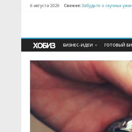
6 августа 2026
Свежее:
Забудьте о скучных ужи
Небо зовёт: как бизнес
Кофейная революция в м
Как простая наклейка з
Секрет супергидратации
БИЗНЕС-ИДЕИ
ГОТОВЫЙ БИ