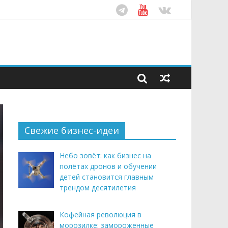
ом десятилетия
этим летом
рендом здорового питания
Свежие бизнес-идеи
Небо зовёт: как бизнес на
полётах дронов и обучении
детей становится главным
трендом десятилетия
Кофейная революция в
морозилке: замороженные