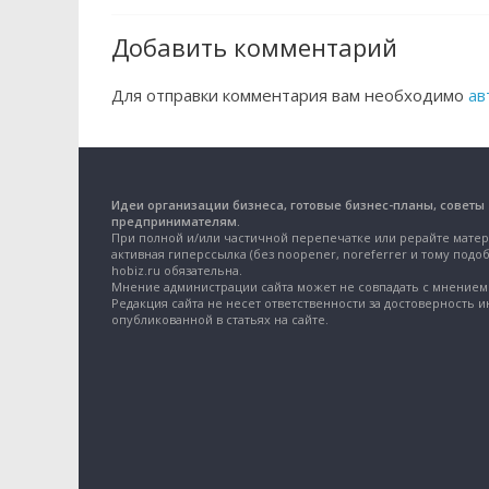
Добавить комментарий
Для отправки комментария вам необходимо
ав
Идеи организации бизнеса, готовые бизнес-планы, советы
предпринимателям.
При полной и/или частичной перепечатке или рерайте матер
активная гиперссылка (без noopener, noreferrer и тому подоб
hobiz.ru обязательна.
Мнение администрации сайта может не совпадать с мнением 
Редакция сайта не несет ответственности за достоверность 
опубликованной в статьях на сайте.