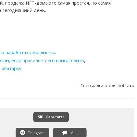
, продажа NFT-дома это самая простая, но самая
а сегодняшний день.
щью заработать миллионы
,
той, если правильно его приготовить
,
 аватарку
.
Специально для hobiz.ru
ВКонтакте
Telegram
Mail