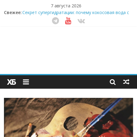
7 августа 2026
Как простая наклейка заставляет миллионы людей
Свежее:
не забывать о самом важном креме этим летом
Секрет супергидратации: почему кокосовая вода с
пребиотиками становится главным трендом
здорового питания
Забудьте о скучных ужинах: шеф-приложение,
которое видит вашу еду насквозь
Небо зовёт: как бизнес на полётах дронов и
обучении детей становится главным трендом
десятилетия
Кофейная революция в морозилке: замороженные
сливки меняют утренний ритуал