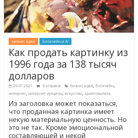
Бизнес идеи
Блокчейн и AI
Как продать картинку из
1996 года за 138 тысяч
долларов
,
,
29.07.2021
0 отзывов
бизнес идея
блокчейн
,
,
,
интернет
интернет-аукцион
искусство
криптовалюта
Из заголовка может показаться,
что проданная картинка имеет
некую материальную ценность. Но
это не так. Кроме эмоциональной
составляющей и некой