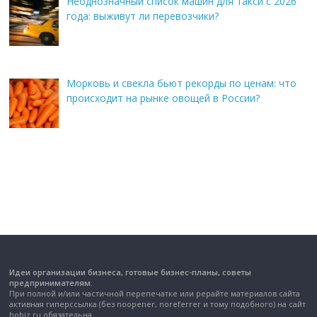
Неоднозначный список машин для такси с 2026
года: выживут ли перевозчики?
Морковь и свекла бьют рекорды по ценам: что
происходит на рынке овощей в России?
Идеи организации бизнеса, готовые бизнес-планы, советы
предпринимателям.
При полной и/или частичной перепечатке или рерайте материалов сайта
активная гиперссылка (без noopener, noreferrer и тому подобного) на сайт
hobiz.ru обязательна.