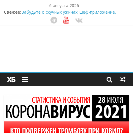
6 августа 2026
Свежее:
Забудьте о скучных ужинах: шеф-приложение,
которое видит вашу еду насквозь
Небо зовёт: как бизнес на полётах дронов и
обучении детей становится главным трендом
десятилетия
Кофейная революция в морозилке: замороженные
сливки меняют утренний ритуал
Как простая наклейка заставляет миллионы людей
не забывать о самом важном креме этим летом
Секрет супергидратации: почему кокосовая вода с
пребиотиками становится главным трендом
здорового питания