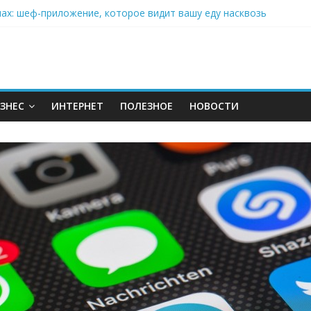
нах: шеф-приложение, которое видит вашу еду насквозь
 на полётах дронов и обучении детей становится главным тренд
орозилке: замороженные сливки меняют утренний ритуал
аставляет миллионы людей не забывать о самом важном креме 
: почему кокосовая вода с пребиотиками становится главным т
ЗНЕС
ИНТЕРНЕТ
ПОЛЕЗНОЕ
НОВОСТИ