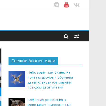
ом десятилетия
этим летом
рендом здорового питания
Свежие бизнес-идеи
Небо зовёт: как бизнес на
полётах дронов и обучении
детей становится главным
трендом десятилетия
Кофейная революция в
морозилке: замороженные