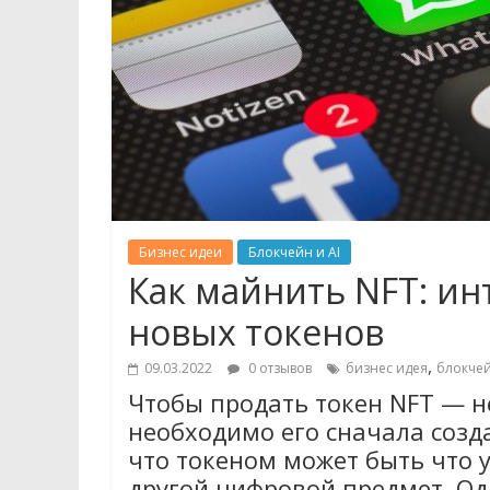
Бизнес идеи
Блокчейн и AI
Как майнить NFT: и
новых токенов
,
09.03.2022
0 отзывов
бизнес идея
блокче
Чтобы продать токен NFT —
необходимо его сначала созда
что токеном может быть что у
другой цифровой предмет. Од