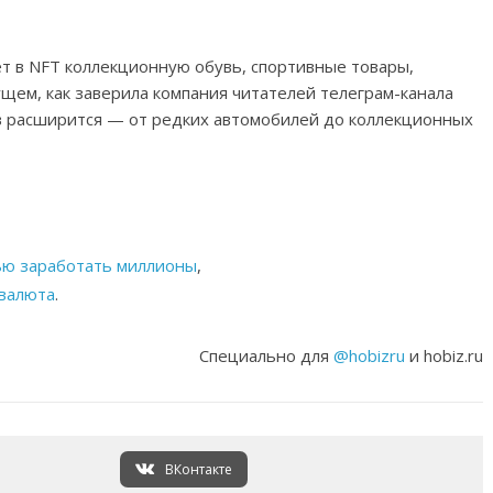
ет в NFT коллекционную обувь, спортивные товары,
ущем, как заверила компания читателей телеграм-канала
в расширится — от редких автомобилей до коллекционных
щью заработать миллионы
,
овалюта
.
Специально для
@hobizru
и hobiz.ru
ВКонтакте