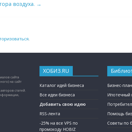
тора воздуха.
→
торизоваться
.
ХОБИЗ.RU
Библио
иалов сайта
ного) на сайт
Каталог идей бизнеса
Бизнес-пла
авторов статей.
Все идеи бизнеса
Ипотечный 
информации,
Добавить свою идею
Потребител
RSS-лента
Помощь биз
-25% на все VPS по
Советы по 
промокоду HOBIZ