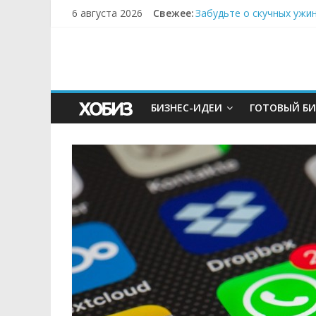
6 августа 2026
Свежее:
Забудьте о скучных ужи
Небо зовёт: как бизнес
Кофейная революция в м
Как простая наклейка з
Секрет супергидратации
БИЗНЕС-ИДЕИ
ГОТОВЫЙ БИ