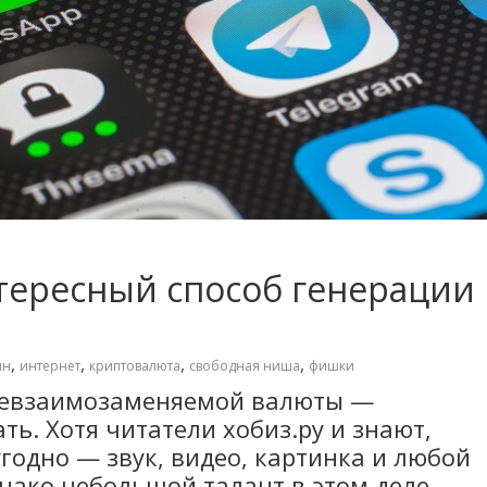
нтересный способ генерации
,
,
,
,
йн
интернет
криптовалюта
свободная ниша
фишки
 невзаимозаменяемой валюты —
ть. Хотя читатели хобиз.ру и знают,
годно — звук, видео, картинка и любой
нако небольшой талант в этом деле