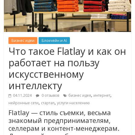
Бизнес идеи
Блокчейн и AI
Что такое Flatlay и как он
работает на пользу
искусственному
интеллекту
,
,
04.11.2024
0 отзывов
бизнес идея
интернет
,
,
нейронные сети
стартап
услуги населению
Flatlay — стиль съемки, весьма
знакомый предпринимателям,
селлерам и контент-менеджерам.