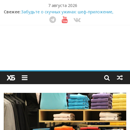
7 августа 2026
Свежее:
Забудьте о скучных ужинах: шеф-приложение,
которое видит вашу еду насквозь
Небо зовёт: как бизнес на полётах дронов и
обучении детей становится главным трендом
десятилетия
Кофейная революция в морозилке: замороженные
сливки меняют утренний ритуал
Как простая наклейка заставляет миллионы людей
не забывать о самом важном креме этим летом
Секрет супергидратации: почему кокосовая вода с
пребиотиками становится главным трендом
здорового питания