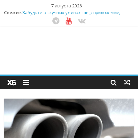
7 августа 2026
Секрет супергидратации: почему кокосовая вода с
Свежее:
пребиотиками становится главным трендом
здорового питания
Забудьте о скучных ужинах: шеф-приложение,
которое видит вашу еду насквозь
Небо зовёт: как бизнес на полётах дронов и
обучении детей становится главным трендом
десятилетия
Кофейная революция в морозилке: замороженные
сливки меняют утренний ритуал
Как простая наклейка заставляет миллионы людей
не забывать о самом важном креме этим летом