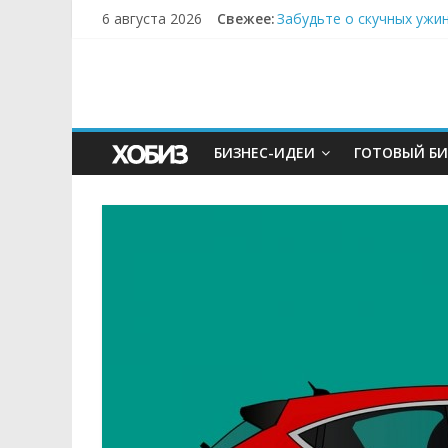
6 августа 2026
Свежее:
Забудьте о скучных ужи
Небо зовёт: как бизнес
Кофейная революция в м
Как простая наклейка з
Секрет супергидратации
БИЗНЕС-ИДЕИ
ГОТОВЫЙ БИ