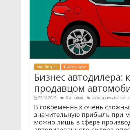
Автобизнес
Бизнес идеи
Бизнес автодилера: 
продавцом автомоб
,
22.10.2019
0 отзывов
автобизнес
бизнес и
В современных очень сложны
значительную прибыль при 
можно лишь в сфере производс
авторизованного дилера опре