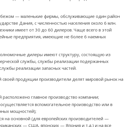
рубежом — маленькие фирмы, обслуживающие один район
сударстве Дания, с численностью населения около 6 млн.
хники имеет от 30 до 60 дилеров. Чаще всего в этой
мейные предприятия, имеющие не более 6 наемных
полномочные дилеры имеют структуру, состоящую из
ерческой службы, службы реализации подержанных
 службы реализации запасных частей.
й своей продукции производители делят мировой рынок на
й расположено главное производство компании;
 осуществляется вспомогательное производство или в
нных мощностей);
ся на основной (для европейских производителей —
риканских — США, японских — Япония и т.д.) и на все