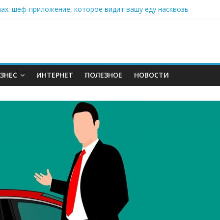
нах: шеф-приложение, которое видит вашу еду насквозь
 на полётах дронов и обучении детей становится главным тренд
орозилке: замороженные сливки меняют утренний ритуал
аставляет миллионы людей не забывать о самом важном креме 
: почему кокосовая вода с пребиотиками становится главным т
ЗНЕС
ИНТЕРНЕТ
ПОЛЕЗНОЕ
НОВОСТИ