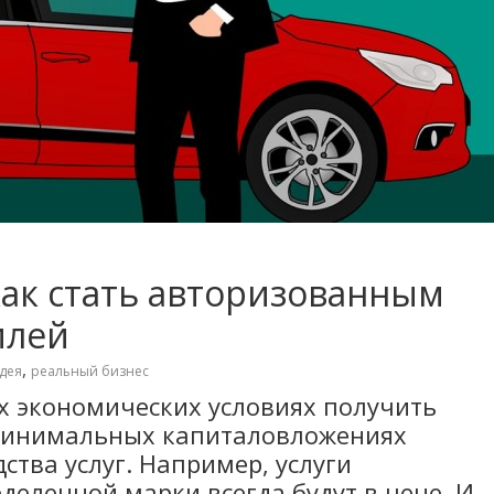
как стать авторизованным
илей
,
дея
реальный бизнес
х экономических условиях получить
минимальных капиталовложениях
тва услуг. Например, услуги
деленной марки всегда будут в цене. И