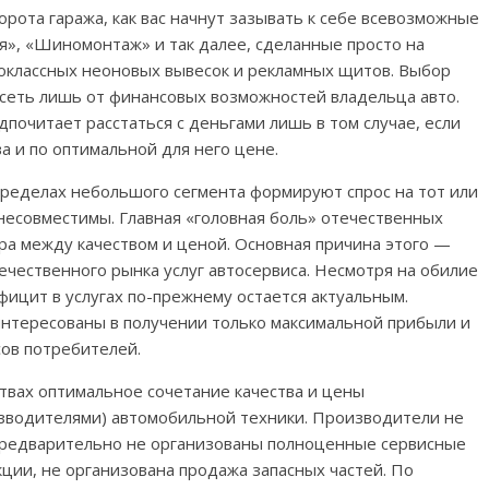
рота гаража, как вас начнут зазывать к себе всевозможные
я», «Шиномонтаж» и так далее, сделанные просто на
коклассных неоновых вывесок и рекламных щитов. Выбор
исеть лишь от финансовых возможностей владельца авто.
дпочитает расстаться с деньгами лишь в том случае, если
ва и по оптимальной для него цене.
 пределах небольшого сегмента формируют спрос на тот или
а несовместимы. Главная «головная боль» отечественных
 между качеством и ценой. Основная причина этого —
ечественного рынка услуг автосервиса. Несмотря на обилие
ицит в услугах по-прежнему остается актуальным.
нтересованы в получении только максимальной прибыли и
ов потребителей.
твах оптимальное сочетание качества и цены
зводителями) автомобильной техники. Производители не
 предварительно не организованы полноценные сервисные
кции, не организована продажа запасных частей. По