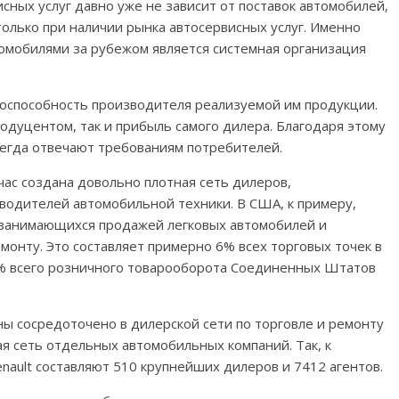
сных услуг давно уже не зависит от поставок автомобилей,
олько при наличии рынка автосервисных услуг. Именно
омобилями за рубежом является системная организация
оспособность производителя реализуемой им продукции.
родуцентом, так и прибыль самого дилера. Благодаря этому
сегда отвечают требованиям потребителей.
час создана довольно плотная сеть дилеров,
одителей автомобильной техники. В США, к примеру,
 занимающихся продажей легковых автомобилей и
монту. Это составляет примерно 6% всех торговых точек в
5% всего розничного товарооборота Соединенных Штатов
ны сосредоточено в дилерской сети по торговле и ремонту
я сеть отдельных автомобильных компаний. Так, к
nault составляют 510 крупнейших дилеров и 7412 агентов.