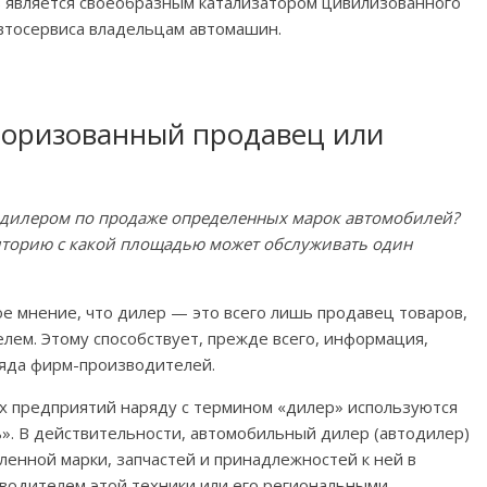
 является своеобразным катализатором цивилизованного
автосервиса владельцам автомашин.
вторизованный продавец или
ь дилером по продаже определенных марок автомобилей?
иторию с какой площадью может обслуживать один
е мнение, что дилер — это всего лишь продавец товаров,
ем. Этому способствует, прежде всего, информация,
яда фирм-производителей.
х предприятий наряду с термином «дилер» используются
». В действительности, автомобильный дилер (автодилер)
енной марки, запчастей и принадлежностей к ней в
водителем этой техники или его региональными