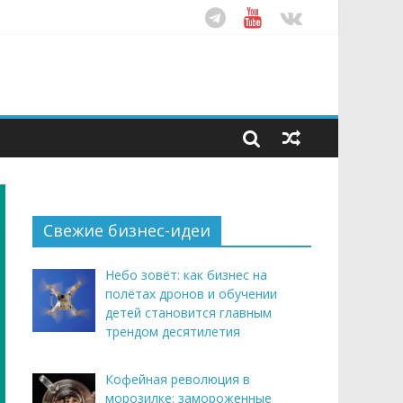
ом десятилетия
этим летом
рендом здорового питания
Свежие бизнес-идеи
Небо зовёт: как бизнес на
полётах дронов и обучении
детей становится главным
трендом десятилетия
Кофейная революция в
морозилке: замороженные