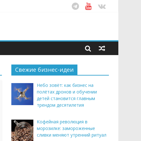
ом десятилетия
этим летом
рендом здорового питания
Свежие бизнес-идеи
Небо зовёт: как бизнес на
полётах дронов и обучении
детей становится главным
трендом десятилетия
Кофейная революция в
морозилке: замороженные
сливки меняют утренний ритуал