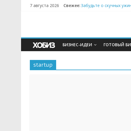
7 августа 2026
Свежее:
Забудьте о скучных ужи
Небо зовёт: как бизнес
Кофейная революция в м
Как простая наклейка з
Секрет супергидратации
БИЗНЕС-ИДЕИ
ГОТОВЫЙ БИ
startup