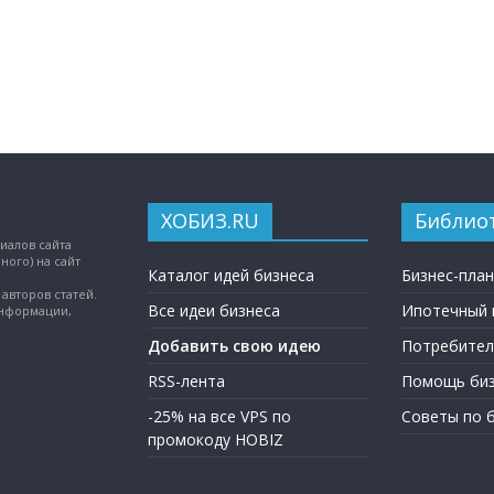
ХОБИЗ.RU
Библио
иалов сайта
ного) на сайт
Каталог идей бизнеса
Бизнес-пла
авторов статей.
Все идеи бизнеса
Ипотечный 
информации,
Добавить свою идею
Потребител
RSS-лента
Помощь биз
-25% на все VPS по
Советы по 
промокоду HOBIZ