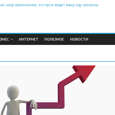
нах: шеф-приложение, которое видит вашу еду насквозь
 на полётах дронов и обучении детей становится главным тренд
орозилке: замороженные сливки меняют утренний ритуал
аставляет миллионы людей не забывать о самом важном креме 
: почему кокосовая вода с пребиотиками становится главным т
ЗНЕС
ИНТЕРНЕТ
ПОЛЕЗНОЕ
НОВОСТИ