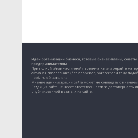
Идеи организации бизнеса, готовые бизнес-планы, советы
предпринимателям.
При полной и/или частичной перепечатке или рерайте матер
активная гиперссылка (без noopener, noreferrer и тому подоб
hobiz.ru обязательна.
Мнение администрации сайта может не совпадать с мнением 
Редакция сайта не несет ответственности за достоверность 
опубликованной в статьях на сайте.