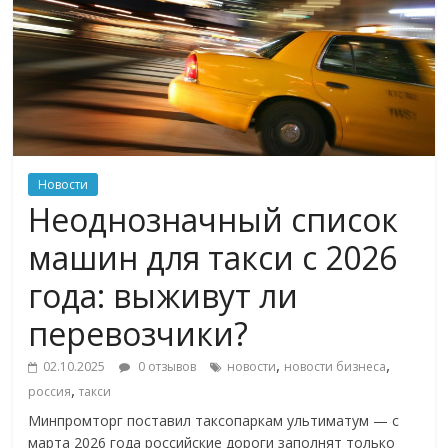
Новости
Неоднозначный список
машин для такси с 2026
года: выживут ли
перевозчики?
,
,
02.10.2025
0 отзывов
новости
новости бизнеса
,
россия
такси
Минпромторг поставил таксопаркам ультиматум — с
марта 2026 года российские дороги заполнят только