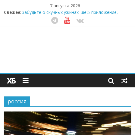
7 августа 2026
Свежее:
Забудьте о скучных ужинах: шеф-приложение,
которое видит вашу еду насквозь
Небо зовёт: как бизнес на полётах дронов и
обучении детей становится главным трендом
десятилетия
Кофейная революция в морозилке: замороженные
сливки меняют утренний ритуал
Как простая наклейка заставляет миллионы людей
не забывать о самом важном креме этим летом
Секрет супергидратации: почему кокосовая вода с
пребиотиками становится главным трендом
здорового питания
россия