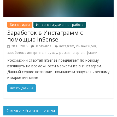
Бизнес идеи
Интернет и удаленная работа
Заработок в Инстаграмм с
помощью InSense
,
,
28.10.2016
0 отзывов
instagram
бизнес идея
,
,
,
,
заработок в интернете
ноу-хау
россия
стартап
фишки
Российский стартап InSense предлагает по новому
взглянуть на возможности маркетинга в Инстаграм.
Данный сервис позволяет компаниям запускать рекламу
и маркетинговые
Читать дальше
Свежие бизнес-идеи