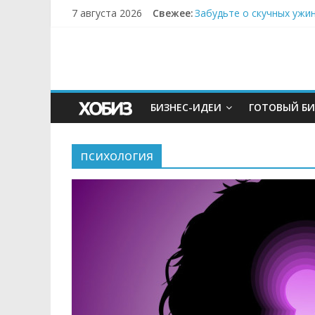
7 августа 2026
Свежее:
Забудьте о скучных ужи
Небо зовёт: как бизнес
Кофейная революция в м
Как простая наклейка з
Секрет супергидратации
БИЗНЕС-ИДЕИ
ГОТОВЫЙ БИ
психология