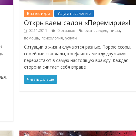
Бизнес идеи
Услуги населению
Открываем салон «Перемирие»!
,
,
02.11.2011
0 отзывов
бизнес идея
ниша
,
,
помощь
психология
услуги
,
ье
Ситуации в жизни случаются разные. Порою ссоры,
семейные скандалы, конфликты между друзьями
щь
перерастают в самую настоящую вражду. Каждая
сторона считает себя вправе
вья,
Читать дальше