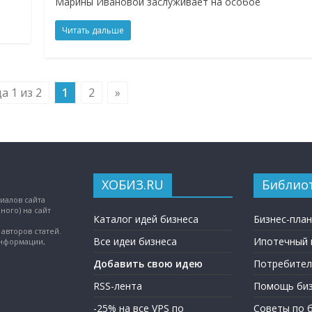
Марины Ивановой заслуживает на особое
Читать дальше
а 1 из 2
1
2
»
ХОБИЗ.RU
Библио
иалов сайта
ного) на сайт
Каталог идей бизнеса
Бизнес-пла
авторов статей.
Все идеи бизнеса
Ипотечный 
информации,
Добавить свою идею
Потребител
RSS-лента
Помощь биз
-25% на все VPS по
Советы по 