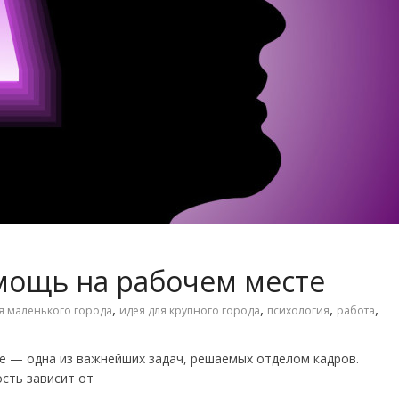
мощь на рабочем месте
,
,
,
,
я маленького города
идея для крупного города
психология
работа
е — одна из важнейших задач, решаемых отделом кадров.
сть зависит от