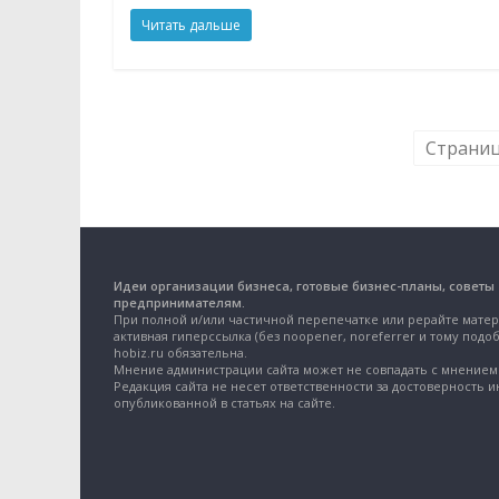
Читать дальше
Страниц
Идеи организации бизнеса, готовые бизнес-планы, советы
предпринимателям.
При полной и/или частичной перепечатке или рерайте матер
активная гиперссылка (без noopener, noreferrer и тому подоб
hobiz.ru обязательна.
Мнение администрации сайта может не совпадать с мнением 
Редакция сайта не несет ответственности за достоверность 
опубликованной в статьях на сайте.