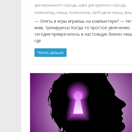
,
,
для маленького города
идея для крупного города
,
,
,
,
компьютер
ниша
психология
свободная ниша
фиш
— Опять в игры играешь на компьютере? — Не
мам, тренируюсь! Когда-то простое увлечение,
сегодня превратилось в настоящую бизнес-ниш
где
Читать дальше