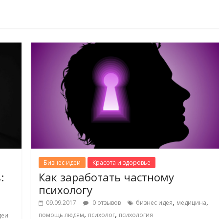
Бизнес идеи
Красота и здоровье
:
Как заработать частному
психологу
,
,
09.09.2017
0 отзывов
бизнес идея
медицина
,
,
помощь людям
психолог
психология
деи