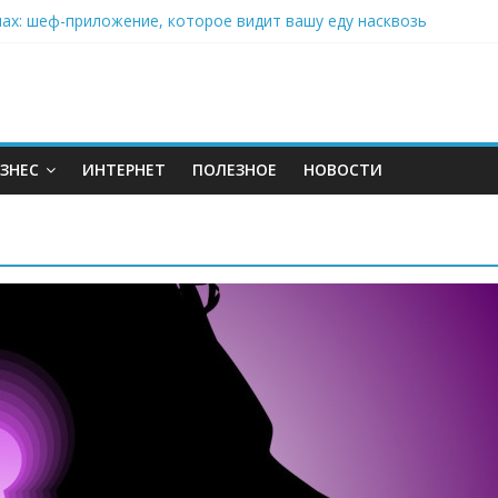
нах: шеф-приложение, которое видит вашу еду насквозь
 на полётах дронов и обучении детей становится главным тренд
орозилке: замороженные сливки меняют утренний ритуал
аставляет миллионы людей не забывать о самом важном креме 
: почему кокосовая вода с пребиотиками становится главным т
ЗНЕС
ИНТЕРНЕТ
ПОЛЕЗНОЕ
НОВОСТИ