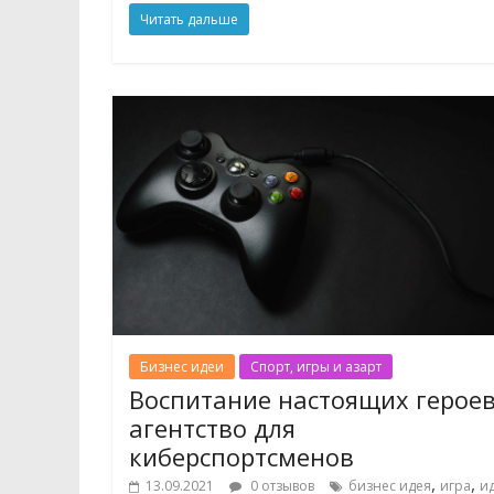
Читать дальше
Бизнес идеи
Спорт, игры и азарт
Воспитание настоящих героев
агентство для
киберспортсменов
,
,
13.09.2021
0 отзывов
бизнес идея
игра
и