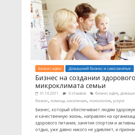
Бизнес идеи
Домашний бизнес и самозанятые
Бизнес на создании здоровог
микроклимата семьи
,
31.10.2011
0 отзывов
бизнес идея
домаш
,
,
,
бизнес
помощь населению
психология
услуги
Бизнес, который обеспечивает людям здорову
и качественную жизнь, направлен на организа
здорового питания, занятия спортом и активн
отдых, уже давно никого не удивляет, и призна