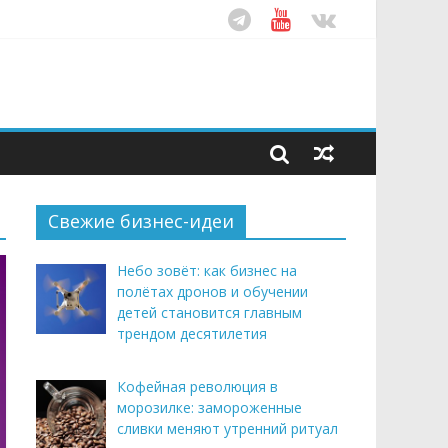
ом десятилетия
этим летом
рендом здорового питания
Свежие бизнес-идеи
Небо зовёт: как бизнес на
полётах дронов и обучении
детей становится главным
трендом десятилетия
Кофейная революция в
морозилке: замороженные
сливки меняют утренний ритуал