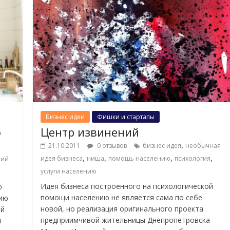
Бизнес идеи
Фишки и стартапы
о
Центр извинений
,
21.10.2011
0 отзывов
бизнес идея
необычная
,
,
,
,
идея бизнеса
ниша
помощь населению
психология
ний
услуги населению
Идея бизнеса построенного на психологической
ю
помощи населению не является сама по себе
цию
новой, но реализация оригинального проекта
ый
предприимчивой жительницы Днепропетровска
н