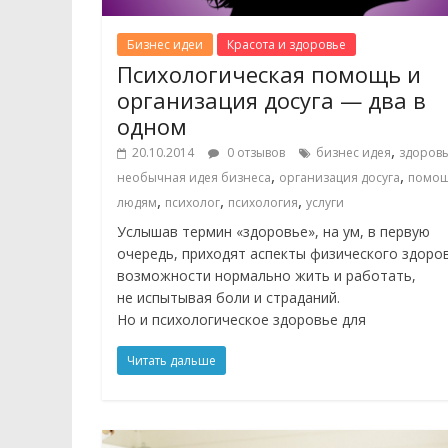
Бизнес идеи
Красота и здоровье
Психологическая помощь и
организация досуга — два в
одном
,
20.10.2014
0 отзывов
бизнес идея
здоров
,
,
необычная идея бизнеса
организация досуга
помо
,
,
,
людям
психолог
психология
услуги
Услышав термин «здоровье», на ум, в первую
очередь, приходят аспекты физического здоро
возможности нормально жить и работать,
не испытывая боли и страданий.
Но и психологическое здоровье для
Читать дальше