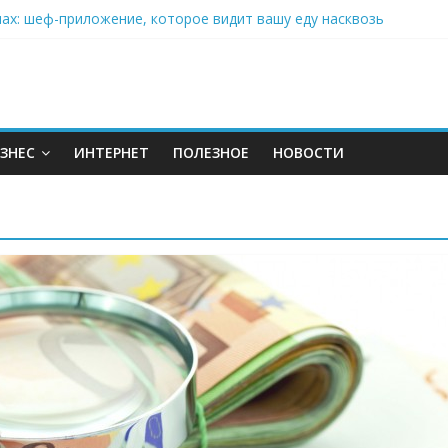
нах: шеф-приложение, которое видит вашу еду насквозь
 на полётах дронов и обучении детей становится главным тренд
орозилке: замороженные сливки меняют утренний ритуал
аставляет миллионы людей не забывать о самом важном креме 
: почему кокосовая вода с пребиотиками становится главным т
ЗНЕС
ИНТЕРНЕТ
ПОЛЕЗНОЕ
НОВОСТИ