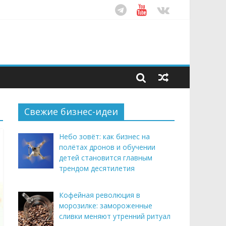
ом десятилетия
этим летом
рендом здорового питания
Свежие бизнес-идеи
Небо зовёт: как бизнес на
полётах дронов и обучении
детей становится главным
трендом десятилетия
Кофейная революция в
морозилке: замороженные
сливки меняют утренний ритуал