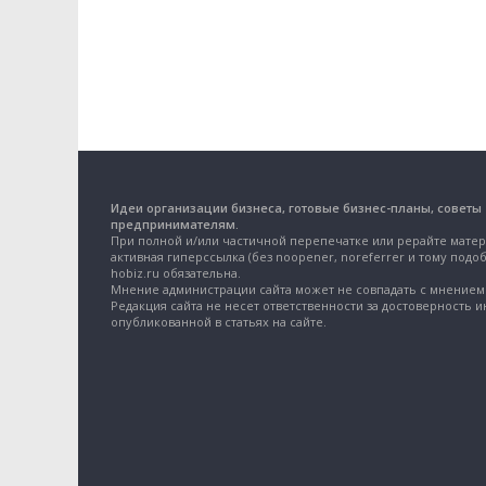
Идеи организации бизнеса, готовые бизнес-планы, советы
предпринимателям.
При полной и/или частичной перепечатке или рерайте матер
активная гиперссылка (без noopener, noreferrer и тому подоб
hobiz.ru обязательна.
Мнение администрации сайта может не совпадать с мнением 
Редакция сайта не несет ответственности за достоверность 
опубликованной в статьях на сайте.