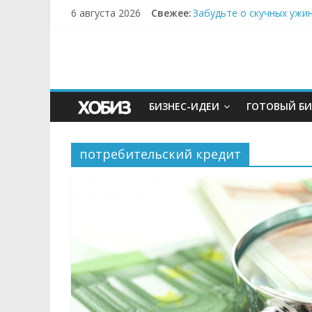
6 августа 2026
Свежее:
Забудьте о скучных ужи
Небо зовёт: как бизнес
Кофейная революция в м
Как простая наклейка з
Секрет супергидратации
БИЗНЕС-ИДЕИ
ГОТОВЫЙ БИ
потребительский кредит