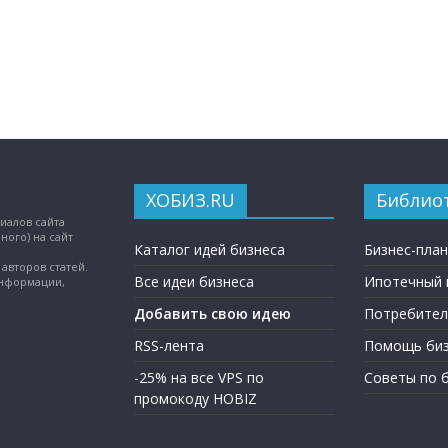
ХОБИЗ.RU
Библио
иалов сайта
ного) на сайт
Каталог идей бизнеса
Бизнес-пла
авторов статей.
Все идеи бизнеса
Ипотечный 
информации,
Добавить свою идею
Потребител
RSS-лента
Помощь биз
-25% на все VPS по
Советы по 
промокоду HOBIZ