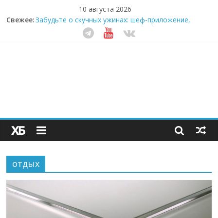
10 августа 2026
Свежее:
Забудьте о скучных ужинах: шеф-приложение,
которое видит вашу еду насквозь
Небо зовёт: как бизнес на полётах дронов и
обучении детей становится главным трендом
десятилетия
Кофейная революция в морозилке: замороженные
сливки меняют утренний ритуал
Как простая наклейка заставляет миллионы людей
не забывать о самом важном креме этим летом
Секрет супергидратации: почему кокосовая вода с
пребиотиками становится главным трендом
здорового питания
отдых