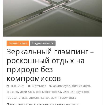
Бизнес идеи
Недвижимость
Зеркальный глэмпинг –
роскошный отдых на
природе без
компромиссов
,
,
31.03.2025
0 отзывов
архитектура
бизнес идея
,
,
зеркало
идеи для маленького города
идея для крупного
,
,
,
города
отдых
строительство
услуги населению
Представьте: вы отдыхаете на природе, но с