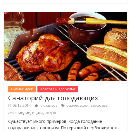
Бизнес идеи
Красота и здоровье
Санаторий для голодающих
,
,
08.12.2014
0 отзывов
бизнес идея
здоровье
,
,
лечение
медицина
отдых
Существует много примеров, когда голодание
оздоравливает организм. Потерявший необходимость