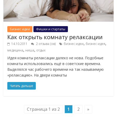
Бизнес идеи
Фишки и стартапы
Как открыть комнату релаксации
,
,
14.10.2011
2 отзыва (ов)
бизнес идеи
бизнес идея
,
,
медицина
ниша
отдых
Идея комнаты релаксации далеко не нова. Подобные
комнаты использовались ещё в советские времена.
Выделялся час рабочего времени на так называемую
«релаксацию». На двери комнаты
Читать дальше
Страница 1 из 2
1
2
»