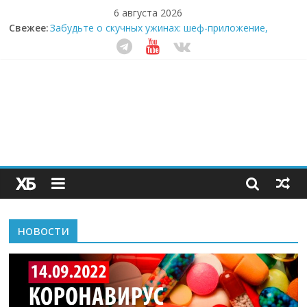
6 августа 2026
Секрет супергидратации: почему кокосовая вода с
Свежее:
пребиотиками становится главным трендом
здорового питания
Забудьте о скучных ужинах: шеф-приложение,
которое видит вашу еду насквозь
Небо зовёт: как бизнес на полётах дронов и
обучении детей становится главным трендом
десятилетия
Кофейная революция в морозилке: замороженные
сливки меняют утренний ритуал
Как простая наклейка заставляет миллионы людей
не забывать о самом важном креме этим летом
новости