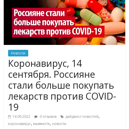
Новости
Коронавирус, 14
сентября. Россияне
стали больше покупать
лекарств против COVID-
19
,
14.09.2022
0 отзывов
дайджест новостей
,
,
коронавирус
мывместе
новости