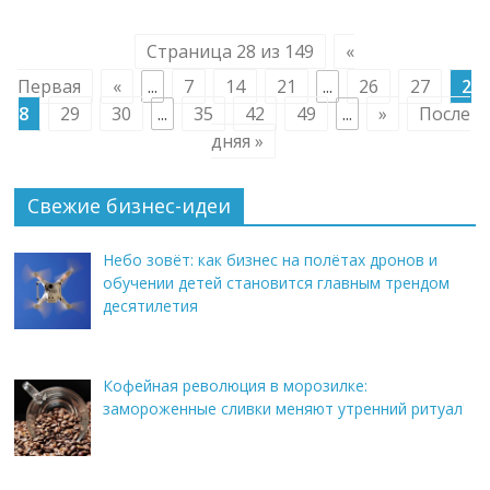
Страница 28 из 149
«
Первая
«
...
7
14
21
...
26
27
2
8
29
30
...
35
42
49
...
»
После
дняя »
Свежие бизнес-идеи
Небо зовёт: как бизнес на полётах дронов и
обучении детей становится главным трендом
десятилетия
Кофейная революция в морозилке:
замороженные сливки меняют утренний ритуал