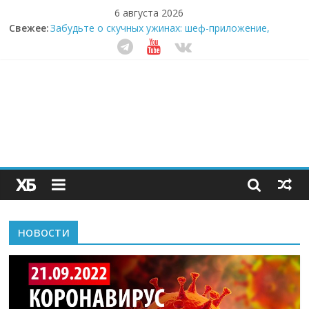
6 августа 2026
Свежее:
Забудьте о скучных ужинах: шеф-приложение,
которое видит вашу еду насквозь
Небо зовёт: как бизнес на полётах дронов и
обучении детей становится главным трендом
десятилетия
Кофейная революция в морозилке: замороженные
сливки меняют утренний ритуал
Как простая наклейка заставляет миллионы людей
не забывать о самом важном креме этим летом
Секрет супергидратации: почему кокосовая вода с
пребиотиками становится главным трендом
здорового питания
новости