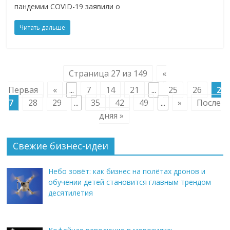
пандемии COVID-19 заявили о
Читать дальше
Страница 27 из 149
«
Первая
«
...
7
14
21
...
25
26
2
7
28
29
...
35
42
49
...
»
После
дняя »
Свежие бизнес-идеи
Небо зовёт: как бизнес на полётах дронов и
обучении детей становится главным трендом
десятилетия