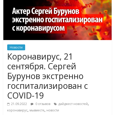
Новости
Коронавирус, 21
сентября. Сергей
Бурунов экстренно
госпитализирован с
COVID-19
,
21.09.2022
0 отзывов
дайджест новостей
,
,
коронавирус
мывместе
новости